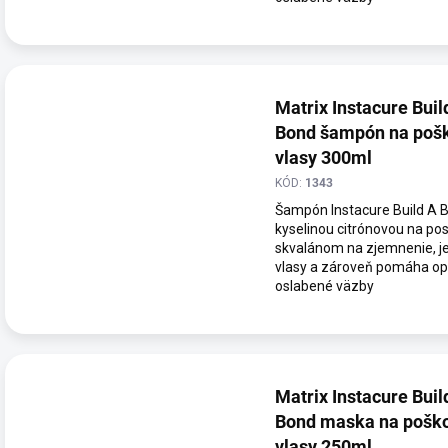
v
t
o
v
Matrix Instacure Buil
Bond šampón na poš
vlasy 300ml
KÓD:
1343
Šampón Instacure Build A 
kyselinou citrónovou na pos
skvalánom na zjemnenie, je
vlasy a zároveň pomáha op
oslabené väzby
Matrix Instacure Buil
Bond maska na pošk
vlasy 250ml