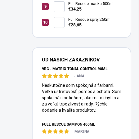
Full Rescue maska 500ml
€34,25
Full Rescue sprej 250ml
€28,65
OD NAŠICH ZÁKAZNÍKOV
9RG - MATRIX TONAL CONTROL 90ML
JANA
Neskutočne som spokojná s farbami.
Veľka ústretovosť, pomoc a ochota. Som
spokojná s odtieňom, ako mi to chytilo a
za veľkú trpezlivosť a rady. Rýchle
dodanie a kvalita produktov.
FULL RESCUE ŠAMPÓN 400ML
MARINA