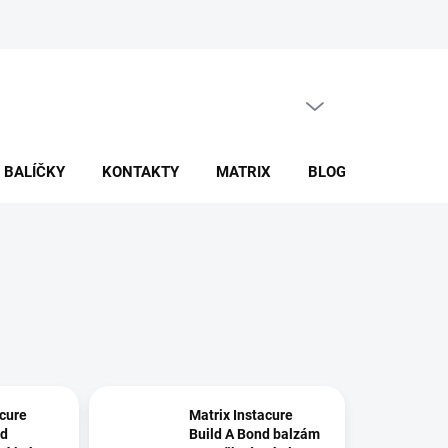
Formulár na odstúpenie od zmluvy
Reklamačný formulár
P
PRÁZDNY KOŠÍK
NÁKUPNÝ
KOŠÍK
BALÍČKY
KONTAKTY
MATRIX
BLOG
O NÁS
acure
Matrix Instacure
nd
Build A Bond balzám