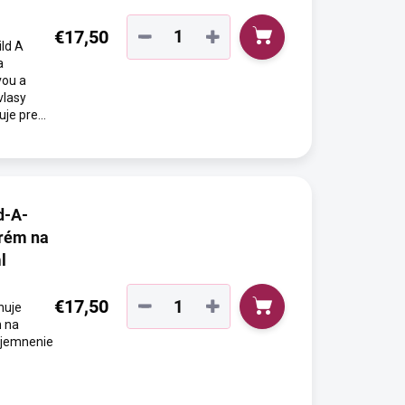
€17,50
−
+
ld A
a
vou a
vlasy
je pre...
d-A-
rém na
l
€17,50
−
+
huje
n na
 zjemnenie