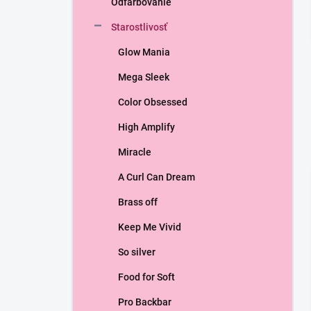
Odfarbovanie
e
l
Starostlivosť
Glow Mania
Mega Sleek
Color Obsessed
High Amplify
Miracle
A Curl Can Dream
Brass off
Keep Me Vivid
So silver
Food for Soft
Pro Backbar