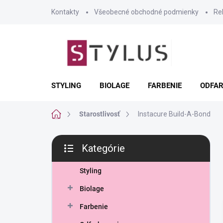
Prejsť
Kontakty
Všeobecné obchodné podmienky
Re
na
obsah
STYLING
BIOLAGE
FARBENIE
ODFAR
Domov
Starostlivosť
Instacure Build-A-Bond
B
Kategórie
o
Preskočiť
č
kategórie
n
Styling
ý
Biolage
p
a
Farbenie
n