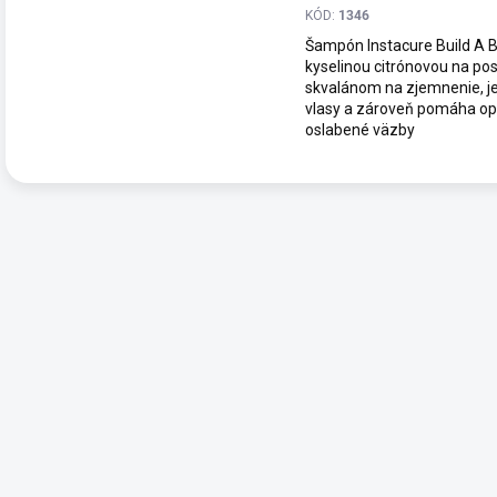
KÓD:
1346
Šampón Instacure Build A 
kyselinou citrónovou na pos
skvalánom na zjemnenie, je
vlasy a zároveň pomáha op
oslabené väzby
O
v
l
á
d
a
c
i
e
p
r
v
k