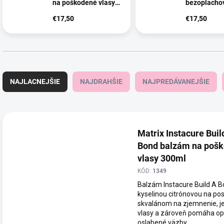
na poškodené vlasy
bezoplacho
250ml
na poškoden
€17,50
€17,50
75ml
R
a
NAJLACNEJŠIE
NAJDRAHŠIE
NAJPREDÁVANEJŠIE
d
e
n
V
i
ý
e
p
Matrix Instacure Buil
p
i
Bond balzám na poš
r
s
vlasy 300ml
o
p
KÓD:
1349
d
r
Balzám Instacure Build A B
u
o
kyselinou citrónovou na pos
k
d
skvalánom na zjemnenie, je
t
u
vlasy a zároveň pomáha op
o
k
oslabené väzby