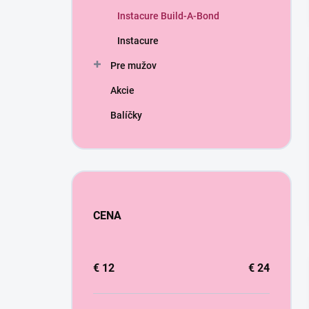
Instacure Build-A-Bond
Instacure
Pre mužov
Akcie
Balíčky
CENA
€
12
€
24