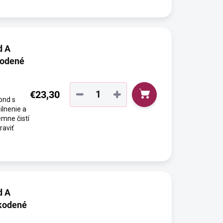
d A
kodené
€23,30
−
+
ond s
ilnenie a
mne čistí
raviť
d A
kodené