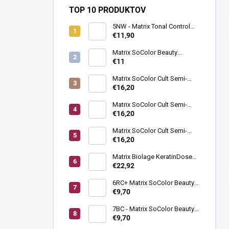
TOP 10 PRODUKTOV
5NW - Matrix Tonal Control
90ml
€11,90
Matrix SoColor Beauty
krémový oxidant 3% 10VOL
€11
1000ml
Matrix SoColor Cult Semi-
permanentná farba na vlasy
€16,20
námornícka modrá118ml
Matrix SoColor Cult Semi-
permanentná farba na vlasy
€16,20
azúrová modrá 118ml
Matrix SoColor Cult Semi-
permanentná farba na vlasy
€16,20
kráľovská fialová118ml
Matrix Biolage KeratinDose
kondicionér 1000ml
€22,92
6RC+ Matrix SoColor Beauty
RED+ farba na vlasy 90ml
€9,70
7BC - Matrix SoColor Beauty
farba na vlasy 90ml
€9,70