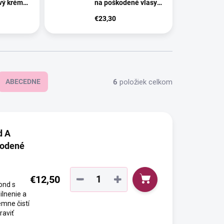
vý krém
na poškodené vlasy
é vlasy
1000ml
€23,30
6
položiek celkom
ABECEDNE
d A
kodené
€12,50
−
+
ond s
ilnenie a
mne čistí
raviť