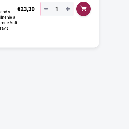
€23,30
−
+
Bond s
ilnenie a
mne čistí
raviť