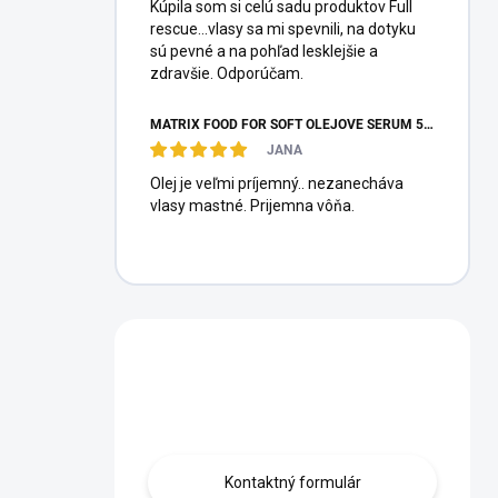
Kúpila som si celú sadu produktov Full
rescue...vlasy sa mi spevnili, na dotyku
sú pevné a na pohľad lesklejšie a
zdravšie. Odporúčam.
MATRIX FOOD FOR SOFT OLEJOVÉ SÉRUM 50ML
JANA
Olej je veľmi príjemný.. nezanecháva
vlasy mastné. Prijemna vôňa.
Máte otázku?
Obráťte sa na nás.
Kontaktný formulár