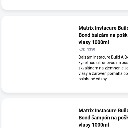
Matrix Instacure Buil
Bond balzám na poš
vlasy 1000ml
KÓD:
1350
Balzám Instacure Build A B
kyselinou citrónovou na pos
skvalánom na zjemnenie, je
vlasy a zároveň pomáha op
oslabené väzby
Matrix Instacure Buil
Bond šampón na poš
vlasy 1000ml