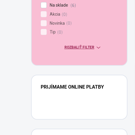
Na sklade
6
Akcia
0
Novinka
0
Tip
0
ROZBALIŤ FILTER
PRIJÍMAME ONLINE PLATBY