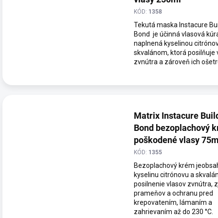
KÓD:
1358
Tekutá maska Instacure Bui
Bond je účinná vlasová kúr
naplnená kyselinou citróno
skvalánom, ktorá posilňuje 
zvnútra a zároveň ich ošetru
Matrix Instacure Buil
Bond bezoplachový k
poškodené vlasy 75m
KÓD:
1355
Bezoplachový krém jeobsa
kyselinu citrónovu a skvalá
posilnenie vlasov zvnútra,
prameňov a ochranu pred
krepovatením, lámaním a
zahrievaním až do 230 °C.