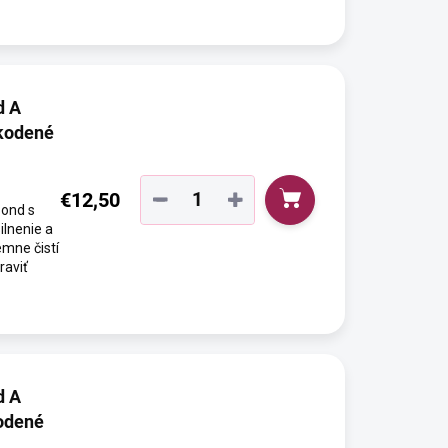
d A
kodené
€12,50
−
+
Bond s
ilnenie a
mne čistí
raviť
d A
odené