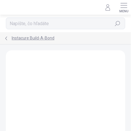
Prejsť
na
obsah
Hľadať
Instacure Build-A-Bond
Podrobnosti hodnotenia
Neohodnotené