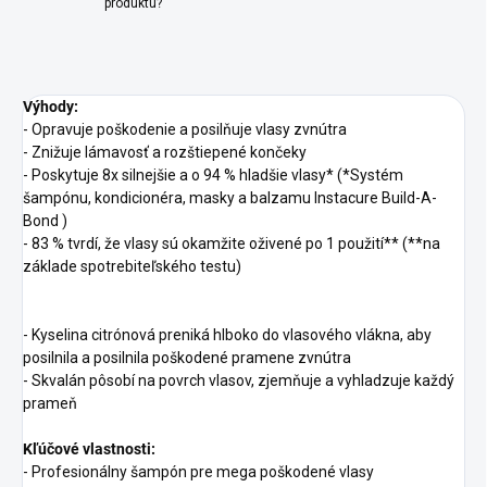
produktu?
Výhody:
- Opravuje poškodenie a posilňuje vlasy zvnútra
- Znižuje lámavosť a rozštiepené končeky
- Poskytuje 8x silnejšie a o 94 % hladšie vlasy* (*Systém
šampónu, kondicionéra, masky a balzamu Instacure Build-A-
Bond )
- 83 % tvrdí, že vlasy sú okamžite oživené po 1 použití** (**na
základe spotrebiteľského testu)
- Kyselina citrónová preniká hlboko do vlasového vlákna, aby
posilnila a posilnila poškodené pramene zvnútra
- Skvalán pôsobí na povrch vlasov, zjemňuje a vyhladzuje každý
prameň
Kľúčové vlastnosti:
- Profesionálny šampón pre mega poškodené vlasy