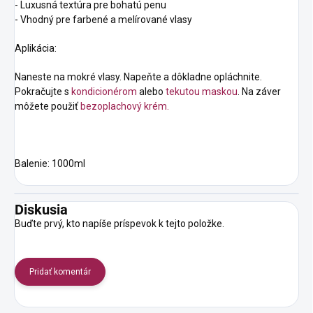
- Luxusná textúra pre bohatú penu
- Vhodný pre farbené a melírované vlasy
Aplikácia:
Naneste na mokré vlasy. Napeňte a dôkladne opláchnite.
Pokračujte s
kondicionérom
alebo
tekutou maskou
. Na záver
môžete použiť
bezoplachový krém.
Balenie: 1000ml
Diskusia
Buďte prvý, kto napíše príspevok k tejto položke.
Pridať komentár