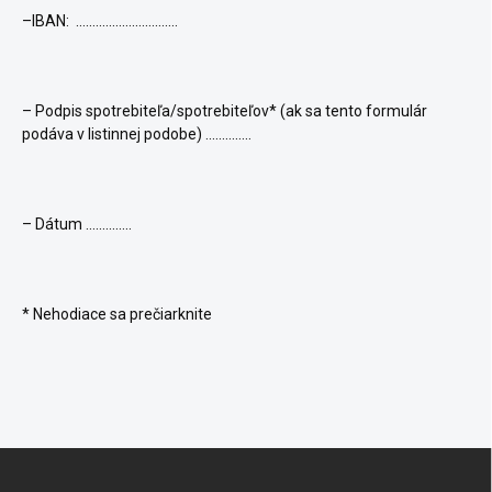
–IBAN: ...............................
– Podpis spotrebiteľa/spotrebiteľov* (ak sa tento formulár
podáva v listinnej podobe) ..............
– Dátum ..............
* Nehodiace sa prečiarknite
Z
á