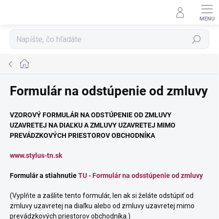
Prejsť
na
obsah
Hľadať
Domov
Formulár na odstúpenie od zmluvy
VZOROVÝ FORMULÁR NA ODSTÚPENIE OD ZMLUVY
UZAVRETEJ NA DIAĽKU A ZMLUVY UZAVRETEJ MIMO
PREVÁDZKOVÝCH PRIESTOROV OBCHODNÍKA
www.stylus-tn.sk
Formulár a stiahnutie
TU - Formulár na odsstúpenie od zmluvy
(Vyplňte a zašlite tento formulár, len ak si želáte odstúpiť od
zmluvy uzavretej na diaľku alebo od zmluvy uzavretej mimo
prevádzkových priestorov obchodníka.)