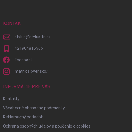
p
ä
t
i
KONTAKT
e
stylus
@
stylus-tn.sk
421904816565
Facebook
matrix.slovensko/
INFORMÁCIE PRE VÁS
Kontakty
Všeobecné obchodné podmienky
Reklamačný poriadok
Ochrana osobných údajov a poučenie o cookies