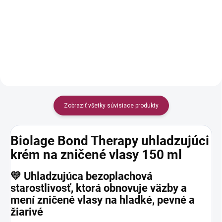
ml Kondicionér pre poškodené
ktorý obnovuje väzby vo
vlasy, ktorý obnovuje väzby vo
všetkých typoch vlasov
všetkých typoch vlasov
Obnovuje vlasové väzby pri
Obnovuje vlasové väzby pri
extrémne poškodených vlasoch.
extrémne poškodených
Štruktúra vlasu je tvorená najmä
vlasoch....
proteínmi,...
Zobraziť všetky súvisiace produkty
Biolage Bond Therapy uhladzujúci
krém na zničené vlasy 150 ml
💛 Uhladzujúca bezoplachová
starostlivosť, ktorá obnovuje väzby a
mení zničené vlasy na hladké, pevné a
žiarivé