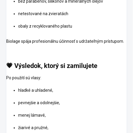
bez parabénov, silikónov a minerálnych olejov
netestované na zvieratách
obaly z recyklovaného plastu
Biolage spája profesionálnu účinnosť s udržateľným prístupom.
💗 Výsledok, ktorý si zamilujete
Po použití sú vlasy:
hladké a uhladené,
pevnejšie a odolnejšie,
menej lámavé,
žiarivé a pružné,