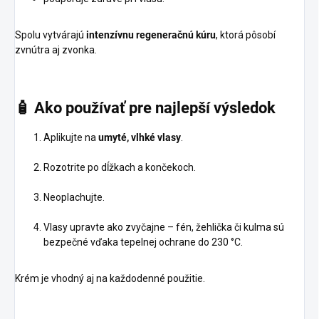
Spolu vytvárajú
intenzívnu regeneračnú kúru
, ktorá pôsobí
zvnútra aj zvonka.
🧴
Ako používať pre najlepší výsledok
Aplikujte na
umyté, vlhké vlasy
.
Rozotrite po dĺžkach a končekoch.
Neoplachujte.
Vlasy upravte ako zvyčajne – fén, žehlička či kulma sú
bezpečné vďaka tepelnej ochrane do 230 °C.
Krém je vhodný aj na každodenné použitie.