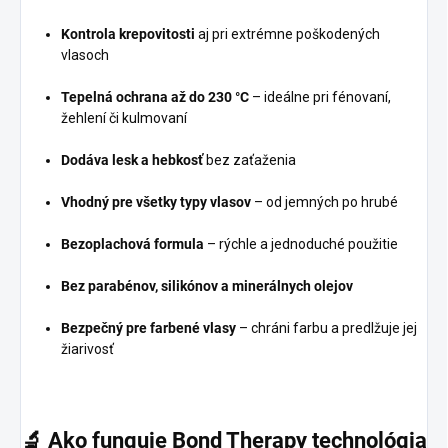
Kontrola krepovitosti
aj pri extrémne poškodených
vlasoch
Tepelná ochrana až do 230 °C
– ideálne pri fénovaní,
žehlení či kulmovaní
Dodáva lesk a hebkosť
bez zaťaženia
Vhodný pre všetky typy vlasov
– od jemných po hrubé
Bezoplachová formula
– rýchle a jednoduché použitie
Bez parabénov, silikónov a minerálnych olejov
Bezpečný pre farbené vlasy
– chráni farbu a predlžuje jej
žiarivosť
🔬
Ako funguje Bond Therapy technológia