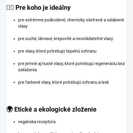
💁‍♀️ Pre koho je ideálny
pre extrémne poškodené, chemicky ošetrené a oslabené
vlasy
pre suché, lámavé, krepovité a neovládateľné vlasy
pre vlasy, ktoré potrebujú tepelnú ochranu
pre jemné aj husté vlasy, ktoré potrebujú regeneráciu bez
zaťaženia
pre farbené vlasy, ktoré potrebujú ochranu a lesk
🌍 Etické a ekologické zloženie
vegánska receptúra