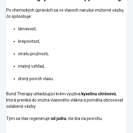
Po chemických úpravách sa vo vlasoch narušia vnútorné väzby,
čo spôsobuje:
lámavosť,
krepovitosť,
stratu pružnosti,
matný vzhľad,
drsný povrch vlasu.
Bond Therapy uhladzujúci krém využíva
kyselinu citrónovú
,
ktorá preniká do vnútra vlasového vlákna a pomáha obnovovať
oslabené väzby.
Tým sa vlas regeneruje
od jadra
, nie iba na povrchu.