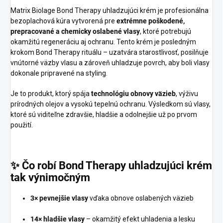
Matrix Biolage Bond Therapy uhladzujúci krém je profesionálna
bezoplachová kúra vytvorená pre
extrémne poškodené,
prepracované a chemicky oslabené vlasy
, ktoré potrebujú
okamžitú regeneráciu aj ochranu. Tento krém je posledným
krokom Bond Therapy rituálu – uzatvára starostlivosť, posilňuje
vnútorné väzby vlasu a zároveň uhladzuje povrch, aby boli vlasy
dokonale pripravené na styling.
Je to produkt, ktorý spája
technológiu obnovy väzieb
, výživu
prírodných olejov a vysokú tepelnú ochranu. Výsledkom sú vlasy,
ktoré sú viditeľne zdravšie, hladšie a odolnejšie už po prvom
použití.
✨
Čo robí Bond Therapy uhladzujúci krém
tak výnimočným
3× pevnejšie vlasy
vďaka obnove oslabených väzieb
14× hladšie vlasy
– okamžitý efekt uhladenia a lesku