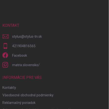
á
p
ä
t
i
KONTAKT
e
stylus
@
stylus-tn.sk
421904816565
Facebook
matrix.slovensko/
INFORMÁCIE PRE VÁS
Kontakty
Všeobecné obchodné podmienky
Reklamačný poriadok