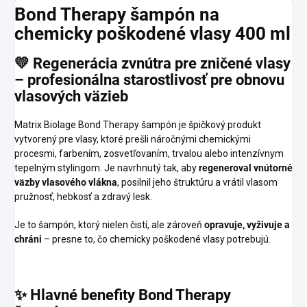
Bond
Therapy
šampón
na
chemicky
poškodené
vlasy
400
ml
💛
Regenerácia
zvnútra
pre
zničené
vlasy
–
profesionálna
starostlivosť
pre
obnovu
vlasových
väzieb
Matrix Biolage Bond Therapy šampón je špičkový produkt
vytvorený pre vlasy, ktoré prešli náročnými chemickými
procesmi, farbením, zosvetľovaním, trvalou alebo intenzívnym
tepelným stylingom. Je navrhnutý tak, aby
regeneroval vnútorné
väzby vlasového vlákna
, posilnil jeho štruktúru a vrátil vlasom
pružnosť, hebkosť a zdravý lesk.
Je to šampón, ktorý nielen čistí, ale zároveň
opravuje, vyživuje a
chráni
– presne to, čo chemicky poškodené vlasy potrebujú.
✨
Hlavné
benefity
Bond
Therapy