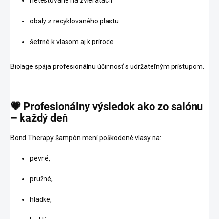
netestované na zvieratách
obaly z recyklovaného plastu
šetrné k vlasom aj k prírode
Biolage spája profesionálnu účinnosť s udržateľným prístupom.
💗
Profesionálny
výsledok
ako
zo
salónu
–
každý
deň
Bond Therapy šampón mení poškodené vlasy na:
pevné,
pružné,
hladké,