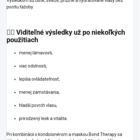
Výsledkom sú čisté, svieže, pružné a hydratované vlasy bez
pocitu ťažoby.
💁‍♀️
Viditeľné
výsledky
už
po
niekoľkých
použitiach
menej lámavosti,
viac odolnosti,
lepšia ovládateľnosť,
menej zamotávania,
hladší povrch vlasu,
prirodzený lesk a vitalita.
Pri kombinácii s kondicionérom a maskou Bond Therapy sa