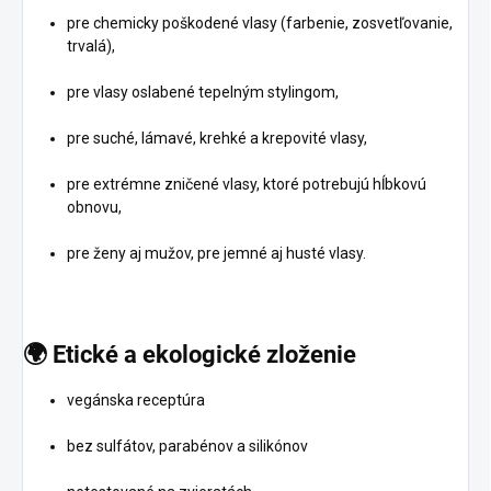
pre chemicky poškodené vlasy (farbenie, zosvetľovanie,
trvalá),
pre vlasy oslabené tepelným stylingom,
pre suché, lámavé, krehké a krepovité vlasy,
pre extrémne zničené vlasy, ktoré potrebujú hĺbkovú
obnovu,
pre ženy aj mužov, pre jemné aj husté vlasy.
🌍
Etické
a
ekologické
zloženie
vegánska receptúra
bez sulfátov, parabénov a silikónov