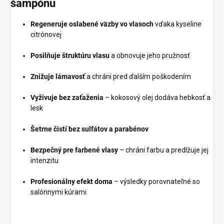
šampónu
Regeneruje oslabené väzby vo vlasoch
vďaka kyseline
citrónovej
Posilňuje štruktúru vlasu
a obnovuje jeho pružnosť
Znižuje lámavosť
a chráni pred ďalším poškodením
Vyživuje bez zaťaženia
– kokosový olej dodáva hebkosť a
lesk
Šetrne čistí bez sulfátov a parabénov
Bezpečný pre farbené vlasy
– chráni farbu a predlžuje jej
intenzitu
Profesionálny efekt doma
– výsledky porovnateľné so
salónnymi kúrami