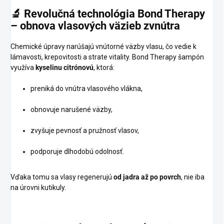
🔬
Revolučná
technológia
Bond
Therapy
–
obnova
vlasových
väzieb
zvnútra
Chemické úpravy narúšajú vnútorné väzby vlasu, čo vedie k
lámavosti, krepovitosti a strate vitality. Bond Therapy šampón
využíva
kyselinu citrónovú
, ktorá:
preniká do vnútra vlasového vlákna,
obnovuje narušené väzby,
zvyšuje pevnosť a pružnosť vlasov,
podporuje dlhodobú odolnosť.
Vďaka tomu sa vlasy regenerujú
od jadra až po povrch
, nie iba
na úrovni kutikuly.