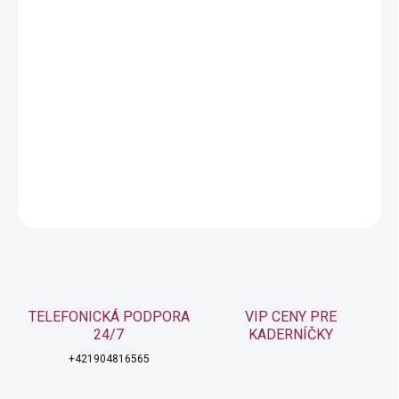
typoch vlasov
Obnovuje vlasové väzby pri extrémne poškodených vlasoch.
Štruktúra vlasu je tvorená najmä proteínmi, ktoré sú zložené z
reťazca vzájomne pospájaných aminokyselín. Tento reťazec je
posilnený početnými väzbami. Keď sa tieto väzby narušia,
oslabia štruktúru vlasov aj ich mechanické vlastnosti.
DETAILNÉ INFORMÁCIE
OPÝTAŤ SA
STRÁŽIŤ
TELEFONICKÁ PODPORA
VIP CENY PRE
24/7
KADERNÍČKY
+421904816565