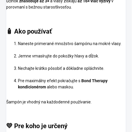
účinok
znásobuje až 3×
a vlasy získajú
až 16× viac výživy
v
porovnaní s bežnou starostlivosťou.
🧴
Ako
používať
Naneste primerané množstvo šampónu na mokré vlasy.
Jemne vmasírujte do pokožky hlavy a dĺžok.
Nechajte krátko pôsobiť a dôkladne opláchnite.
Pre maximálny efekt pokračujte s
Bond Therapy
kondicionérom
alebo maskou.
Šampón je vhodný na každodenné používanie.
💛
Pre
koho
je
určený