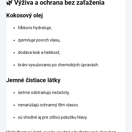
🌿
Výživa
a
ochrana
bez
zaťaženia
Kokosový
olej
hĺbkovo hydratuje,
zjemňuje povrch vlasu,
dodáva lesk a hebkosť,
bráni vysušovaniu po chemických úpravách.
Jemné
čistiace
látky
šetrne odstraňujú nečistoty,
nenarúšajú ochranný film vlasov,
sú vhodné aj pre citlivú pokožku hlavy.