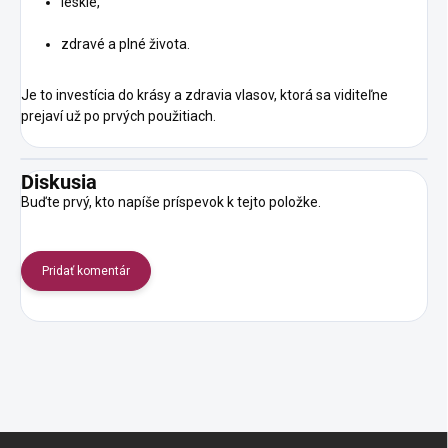
lesklé,
zdravé a plné života.
Je to investícia do krásy a zdravia vlasov, ktorá sa viditeľne
prejaví už po prvých použitiach.
Diskusia
Buďte prvý, kto napíše príspevok k tejto položke.
Pridať komentár
Z