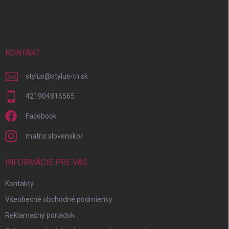
á
p
ä
t
i
KONTAKT
e
stylus
@
stylus-tn.sk
421904816565
Facebook
matrix.slovensko/
INFORMÁCIE PRE VÁS
Kontakty
Všeobecné obchodné podmienky
Reklamačný poriadok