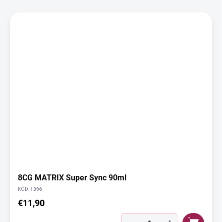
d
V
u
ý
k
p
t
i
o
s
v
p
r
o
d
u
k
t
o
v
8CG MATRIX Super Sync 90ml
KÓD:
1396
€11,90