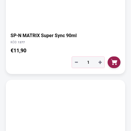
SP-N MATRIX Super Sync 90ml
KÓD:
1377
€11,90
−
+