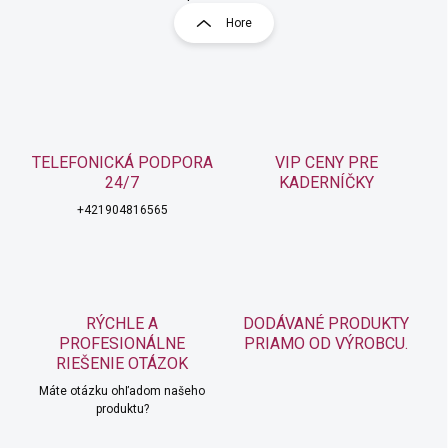
O
r
v
Hore
á
l
á
n
d
k
a
o
c
v
i
a
e
TELEFONICKÁ PODPORA
VIP CENY PRE
n
p
24/7
KADERNÍČKY
r
i
v
+421904816565
e
k
y
v
ý
p
RÝCHLE A
i
DODÁVANÉ PRODUKTY
s
PROFESIONÁLNE
PRIAMO OD VÝROBCU.
u
RIEŠENIE OTÁZOK
Máte otázku ohľadom našeho
produktu?