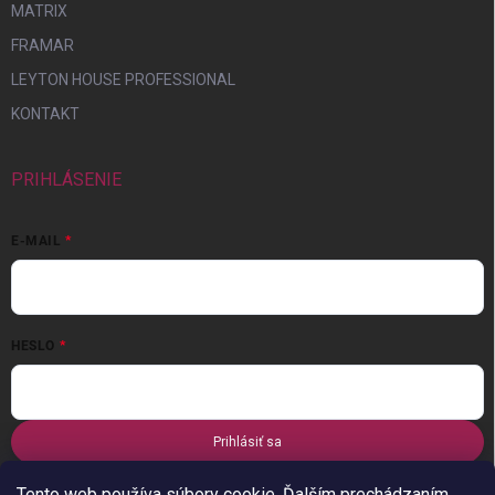
MATRIX
FRAMAR
LEYTON HOUSE PROFESSIONAL
KONTAKT
PRIHLÁSENIE
E-MAIL
HESLO
Prihlásiť sa
Nová registrácia
Zabudnuté heslo
Tento web používa súbory cookie. Ďalším prechádzaním