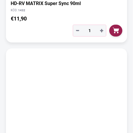
HD-RV MATRIX Super Sync 90ml
KÓD:
1432
€11,90
−
+