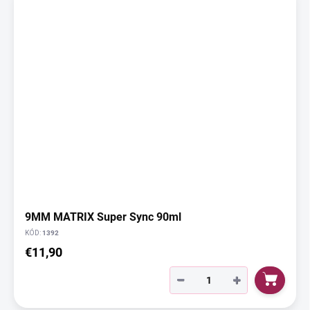
9MM MATRIX Super Sync 90ml
KÓD:
1392
€11,90
−
+