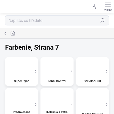
Prejsť
na
obsah
Hľadať
Domov
Farbenie
, Strana 7
Super Sync
Tonal Control
SoColor Cult
Predmiešaná
Kolekcia s extra