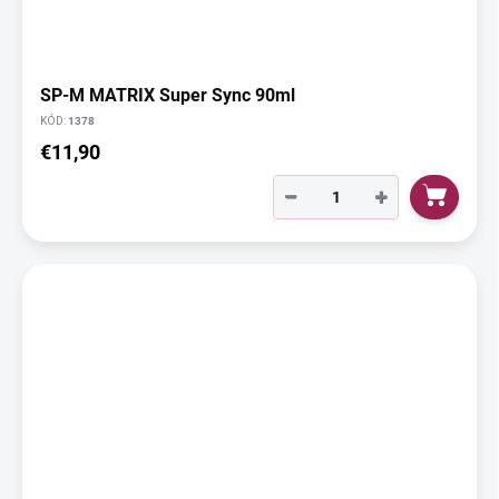
SP-M MATRIX Super Sync 90ml
KÓD:
1378
€11,90
−
+