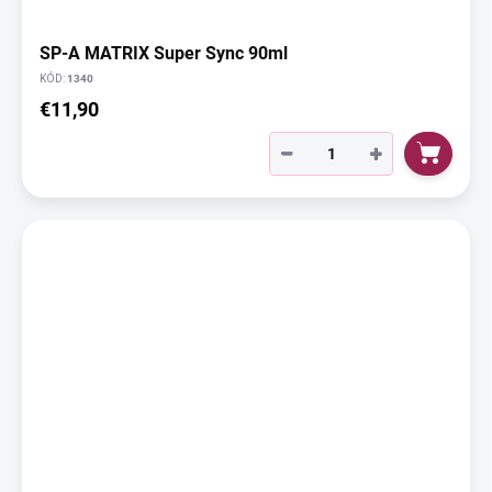
SP-A MATRIX Super Sync 90ml
KÓD:
1340
€11,90
−
+