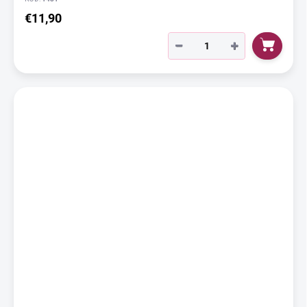
€11,90
−
+