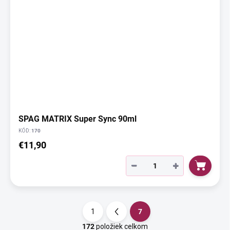
SPAG MATRIX Super Sync 90ml
KÓD:
170
€11,90
−
+
1
7
S
t
172
položiek celkom