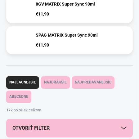
8GV MATRIX Super Sync 90ml
€11,90
SPAG MATRIX Super Sync 90ml
€11,90
R
a
NAJLACNEJŠIE
NAJDRAHŠIE
NAJPREDÁVANEJŠIE
d
e
ABECEDNE
n
i
172
položiek celkom
e
p
OTVORIŤ FILTER
r
o