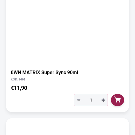
8WN MATRIX Super Sync 90ml
KÓD:
1403
€11,90
−
+