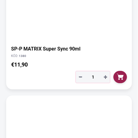
SP-P MATRIX Super Sync 90ml
KÓD:
1380
€11,90
−
+