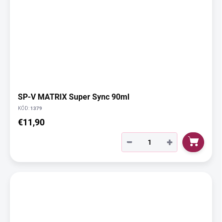
SP-V MATRIX Super Sync 90ml
KÓD:
1379
€11,90
−
+