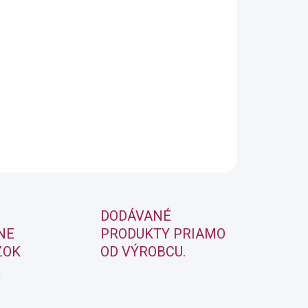
arby s technológiou Pre-Bonded na okamžitú
ž 50% krytie bielych vlasov.
OPÝTAŤ SA
STRÁŽIŤ
DODÁVANÉ
NE
PRODUKTY PRIAMO
ZOK
OD VÝROBCU.
m