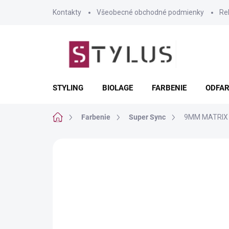
Prejsť
Kontakty
Všeobecné obchodné podmienky
Re
na
obsah
STYLING
BIOLAGE
FARBENIE
ODFAR
Domov
Farbenie
Super Sync
9MM MATRIX 
Neohodnotené
Podrobnosti hodnote