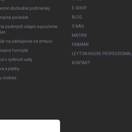
E-SHOP
ecné obchodné podmienky
BLOG
mačný poriadok
O NÁS
na osobných údajov a poučenie
ies
MATRIX
lár na odstúpenie od zmluvy
FRAMAR
mačný formulár
LEYTON HOUSE PROFESSIONAL
ol o vytknutí vady
KONTAKT
a a platby
y cookies