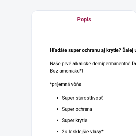
Popis
Hľadáte super ochranu aj krytie? Ďalej 
Naše prvé alkalické demipermanentné far
Bez amoniaku*!
*príjemná vôňa
Super starostlivosť
Super ochrana
Super krytie
2× lesklejšie vlasy*