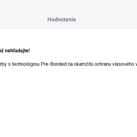
Hodnotenie
už nehľadajte!
by s technológiou Pre-Bonded na okamžitú ochranu vlasového vl