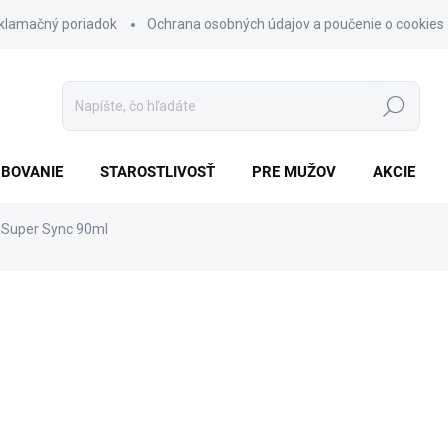
klamačný poriadok
Ochrana osobných údajov a poučenie o cookies
Hľadať
BOVANIE
STAROSTLIVOSŤ
PRE MUŽOV
AKCIE
Super Sync 90ml
nia
ZNAČKA:
MATRIX
€11,90
Jednotková
SKLADOM
cena:
−
+