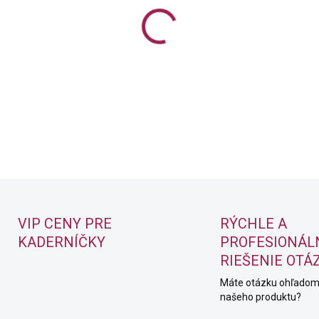
Alkalické demipermanentné f
ochranu vlasového vlákna a a
DETAILNÉ INFORMÁCIE
VIP CENY PRE
RÝCHLE A
KADERNÍČKY
PROFESIONÁL
RIEŠENIE OTÁ
Máte otázku ohľado
našeho produktu?