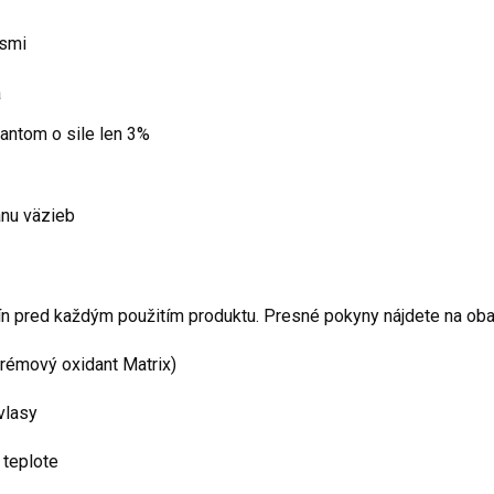
asmi
a
dantom o sile len 3%
anu väzieb
dín pred každým použitím produktu. Presné pokyny nájdete na oba
krémový oxidant Matrix)
vlasy
j teplote