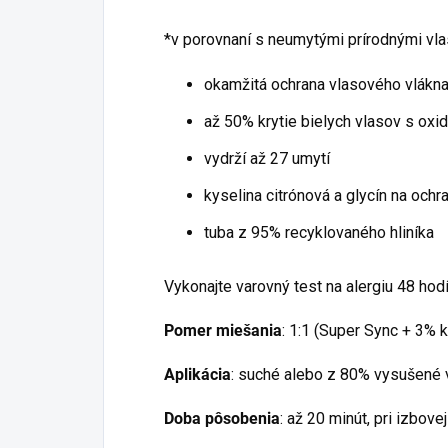
*v porovnaní s neumytými prírodnými vl
okamžitá ochrana vlasového vlákn
až 50% krytie bielych vlasov s oxi
vydrží až 27 umytí
kyselina citrónová a glycín na ochr
tuba z 95% recyklovaného hliníka
Vykonajte varovný test na alergiu 48 ho
Pomer miešania
: 1:1 (Super Sync + 3% 
Aplikácia
: suché alebo z 80% vysušené 
Doba pôsobenia
: až 20 minút, pri izbove