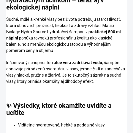
hydratačným
účinkom
–
teraz
aj
v
ekologickej
náplni
Suché, mdlé a krehké vlasy bez života potrebujú starostlivosť,
ktorá obnoví ich pružnosť, hebkosť a zdravý vzhľad. Matrix
Biolage Hydra Source hydratačný šampón v
praktickej 500 ml
náplni
ponúka rovnakú profesionálnu kvalitu ako klasické
balenie, no s menšou ekologickou stopou a výhodnejším
pomerom ceny a objemu.
Inšpirovaný schopnosťou
aloe vera zadržiavať vodu
, šampón
obnovuje prirodzenú hydratáciu vlasov, jemne čistí a zanecháva
vlasy hladké, pružné a žiarivé. Je to skutočný zázrak na suché
vlasy, ktorý prináša okamžitý aj dlhodobý efekt.
✨
Výsledky,
ktoré
okamžite
uvidíte
a
ucítite
Viditeľne hydratované, hebké a poddajné vlasy