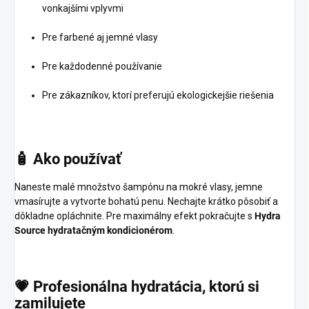
vonkajšími vplyvmi
Pre farbené aj jemné vlasy
Pre každodenné používanie
Pre zákazníkov, ktorí preferujú ekologickejšie riešenia
🧴
Ako
používať
Naneste malé množstvo šampónu na mokré vlasy, jemne
vmasírujte a vytvorte bohatú penu. Nechajte krátko pôsobiť a
dôkladne opláchnite. Pre maximálny efekt pokračujte s
Hydra
Source hydratačným kondicionérom
.
💗
Profesionálna
hydratácia,
ktorú
si
zamilujete