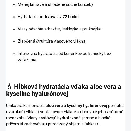
Menej lámavé a uhladené suché končeky
Hydratácia pretrváva až
72 hodín
Vlasy pôsobia zdravšie, lesklejšie a pružnejšie
Zlepšená štruktúra vlasového vlákna
Intenzívna hydratácia od korienkov po končeky bez
zaťaženia
💧
Hĺbková
hydratácia
vďaka
aloe
vera
a
kyseline
hyalurónovej
Unikátna kombinácia
aloe vera
a
kyseliny hyalurónovej
pomáha
uzamknúť vlhkosť vo vlasovom vlákne a obnovuje jeho vnútornú
rovnováhu. Vlasy zostávajú hydratované, jemné a hladké,
pričom si zachovávajú prirodzený objem a ľahkosť.