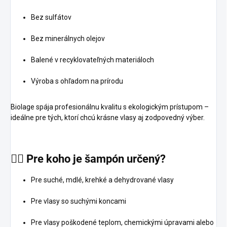
Bez sulfátov
Bez minerálnych olejov
Balené v recyklovateľných materiáloch
Výroba s ohľadom na prírodu
Biolage spája profesionálnu kvalitu s ekologickým prístupom –
ideálne pre tých, ktorí chcú krásne vlasy aj zodpovedný výber.
💁‍♀️
Pre
koho
je
šampón
určený?
Pre suché, mdlé, krehké a dehydrované vlasy
Pre vlasy so suchými koncami
Pre vlasy poškodené teplom, chemickými úpravami alebo