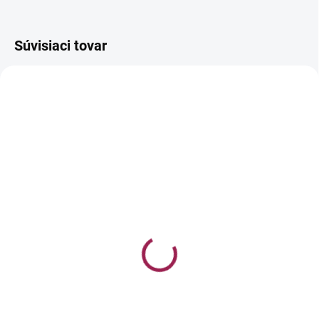
Súvisiaci tovar
Kondicionér Biolage
Maska hĺbková Biolage
Hydra Source pre
Hydra Source pre
hydratáciu 236ml
hydratáciu 100ml
€19
€17
Do košíka
Do košíka
Kondicionér Biolage Hydra
Maska na vlasy pre lepšie