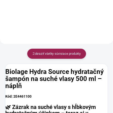
Source pre hydratáciu Suché
upraviteľné, hydratované a
vlasy sa často ťažko
jemnejšie vlasy Viacúčelová
rozčesávajú, chýba im hebkosť a
hĺbková maska na vlasy, ktorá
lesk. Kondicionér Biolage
dodáva extrémne suchým
HydraSource, inšpirovaný
vlasom vlhkosť a výživu. Vlasy
rastlinou...
sú okamžite...
Zobraziť všetky súvisiace produkty
Biolage
Hydra
Source
hydratačný
šampón
na
suché
vlasy
500
ml
–
náplň
Kód: 2E4461100
🌿
Zázrak
na
suché
vlasy
s
hĺbkovým