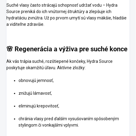
Suché vlasy často strácajú schopnosť udržať vodu – Hydra
Source preniká do ich vnútornej štruktúry a zlepšuje ich
hydratáciu zvnútra. Už po prvom umytí sú vlasy mäkšie, hladšie
a viditeľne zdravšie.
🌸
Regenerácia
a
výživa
pre
suché
konce
Ak vás trápia suché, rozštiepené končeky, Hydra Source
poskytuje okamžitú úľavu. Aktívne zložky:
obnovujú jemnosť,
znižujú lámavosť,
eliminujú krepovitosť,
chránia vlasy pred ďalším vysušovaním spôsobeným
stylingom či vonkajšími vplyvmi.