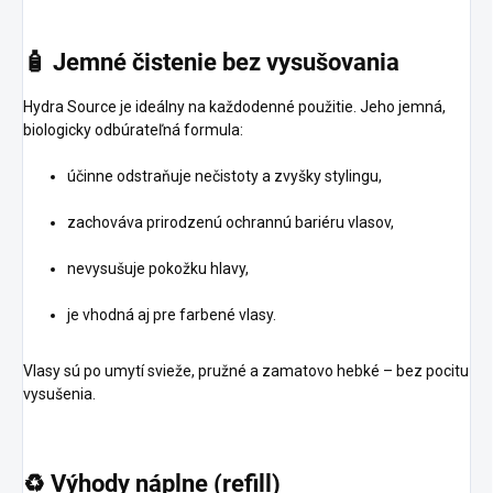
🧴
Jemné
čistenie
bez
vysušovania
Hydra Source je ideálny na každodenné použitie. Jeho jemná,
biologicky odbúrateľná formula:
účinne odstraňuje nečistoty a zvyšky stylingu,
zachováva prirodzenú ochrannú bariéru vlasov,
nevysušuje pokožku hlavy,
je vhodná aj pre farbené vlasy.
Vlasy sú po umytí svieže, pružné a zamatovo hebké – bez pocitu
vysušenia.
♻️
Výhody
náplne
(refill)