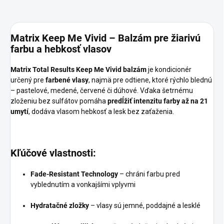
Matrix Keep Me Vivid – Balzám pre žiarivú
farbu a hebkosť vlasov
Matrix Total Results Keep Me Vivid balzám
je kondicionér
určený pre
farbené vlasy
, najmä pre odtiene, ktoré rýchlo blednú
– pastelové, medené, červené či dúhové. Vďaka šetrnému
zloženiu bez sulfátov pomáha
predĺžiť intenzitu farby až na 21
umytí
, dodáva vlasom hebkosť a lesk bez zaťaženia.
Kľúčové vlastnosti:
Fade-Resistant Technology
– chráni farbu pred
vyblednutím a vonkajšími vplyvmi
Hydratačné zložky
– vlasy sú jemné, poddajné a lesklé