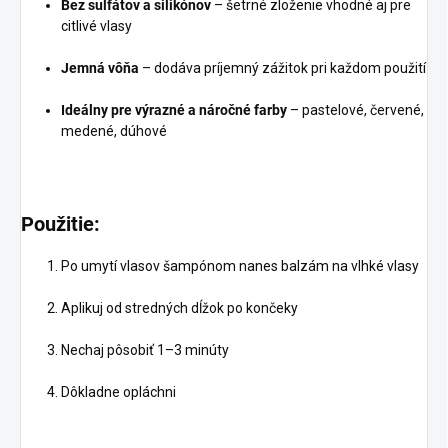
Bez sulfátov a silikónov
– šetrné zloženie vhodné aj pre
citlivé vlasy
Jemná vôňa
– dodáva príjemný zážitok pri každom použití
Ideálny pre výrazné a náročné farby
– pastelové, červené,
medené, dúhové
Použitie:
Po umytí vlasov šampónom nanes balzám na vlhké vlasy
Aplikuj od stredných dĺžok po končeky
Nechaj pôsobiť 1–3 minúty
Dôkladne opláchni