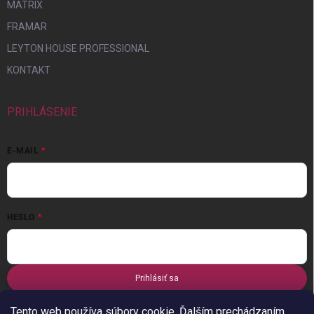
MATRIX
FRAMAR
LEYTON HOUSE PROFESSIONAL
KONTAKT
PRIHLÁSENIE
E-MAIL
HESLO
Prihlásiť sa
Nová registrácia
Zabudnuté heslo
Tento web používa súbory cookie. Ďalším prechádzaním