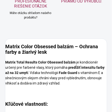
PROFESIONÁLNE
PRIAMO OD VÝROBCU.
RIEŠENIE OTÁZOK
Máte otázku ohľadom našeho
produktu?
Matrix Color Obsessed balzám – Ochrana
farby a žiarivý lesk
Matrix Total Results Color Obsessed balzám
je kondicionér
určený pre farbené vlasy, ktorý pomáha
predĺžiť intenzitu farby
až na 32 umytí
. Vďaka technológii
Fade Guard
s vitamínom E a
slnečnicovým olejom chráni vlasy pred vyblednutím, obnovuje
vlhkosť a dodáva im zdravý vzhľad.
Kľúčové vlastnosti: