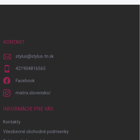
Z
á
p
ä
t
i
KONTAKT
e
stylus
@
stylus-tn.sk
421904816565
Facebook
matrix.slovensko/
INFORMÁCIE PRE VÁS
Kontakty
Všeobecné obchodné podmienky