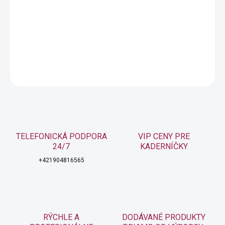
−
+
Pridať do košíka
Kondicionér pre farbené vlasy
DETAILNÉ INFORMÁCIE
OPÝTAŤ SA
STRÁŽIŤ
TELEFONICKÁ PODPORA
VIP CENY PRE
24/7
KADERNÍČKY
+421904816565
RÝCHLE A
DODÁVANÉ PRODUKTY