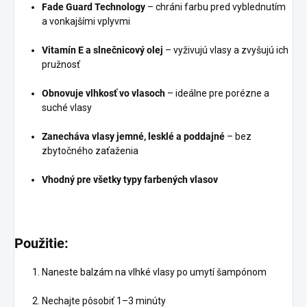
Fade Guard Technology
– chráni farbu pred vyblednutím
a vonkajšími vplyvmi
Vitamín E a slnečnicový olej
– vyživujú vlasy a zvyšujú ich
pružnosť
Obnovuje vlhkosť vo vlasoch
– ideálne pre porézne a
suché vlasy
Zanecháva vlasy jemné, lesklé a poddajné
– bez
zbytočného zaťaženia
Vhodný pre všetky typy farbených vlasov
Použitie:
Naneste balzám na vlhké vlasy po umytí šampónom
Nechajte pôsobiť 1–3 minúty