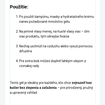
Použitie:
Po použití šampónu, masky a hydratačného krému
nanes požadované množstvo gélu
Na jemné vlasy menej, na husté vlasy viac – čím
viac produktu, tým silnejšia fixácia
Nechaj uschnúť na vzduchu alebo vysuš pomocou
difuzéra
Pre extra lesk môžeš doplniť ľahkým olejom z
rovnakej rady
Tento gél je ideálny pre každého, kto chce
zvýrazniť tvar
kučier bez zlepenia a zaťaženia
– pre prirodzený, pružný
a upravený vzhľad