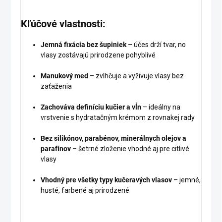
Kľúčové vlastnosti:
Jemná fixácia bez šupiniek
– účes drží tvar, no
vlasy zostávajú prirodzene pohyblivé
Manukový med
– zvlhčuje a vyživuje vlasy bez
zaťaženia
Zachováva definíciu kučier a vĺn
– ideálny na
vrstvenie s hydratačným krémom z rovnakej rady
Bez silikónov, parabénov, minerálnych olejov a
parafínov
– šetrné zloženie vhodné aj pre citlivé
vlasy
Vhodný pre všetky typy kučeravých vlasov
– jemné,
husté, farbené aj prirodzené