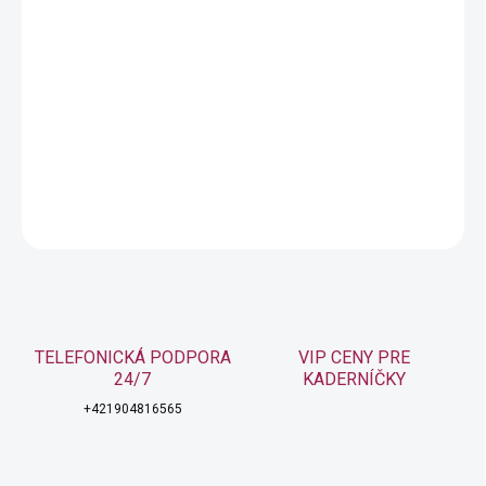
−
+
Pridať do košíka
Matrix Total Results A Curl Can Dream gél pre kučeravé vlasy
280ml
DETAILNÉ INFORMÁCIE
OPÝTAŤ SA
STRÁŽIŤ
TELEFONICKÁ PODPORA
VIP CENY PRE
24/7
KADERNÍČKY
+421904816565