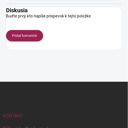
Diskusia
Buďte prvý, kto napíše príspevok k tejto položke.
Pridať komentár
Z
á
p
ä
t
i
KONTAKT
e