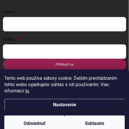
E-MAIL
HESLO
Prihlásiť sa
Nová registrácia
Zabudnuté heslo
Tento web používa súbory cookie. Ďalším prechádzaním
tohto webu vyjadrujete súhlas s ich používaním. Viac
informácií
tu
.
Nastavenie
Copyright 2026
stylus-tn
. Všetky práva vyhradené.
Odmietnuť
Súhlasím