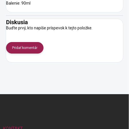
Balenie: 90ml
Diskusia
Buďte prvý, kto napíše príspevok k tejto položke.
Pridať komentár
Z
á
p
ä
t
i
KONTAKT