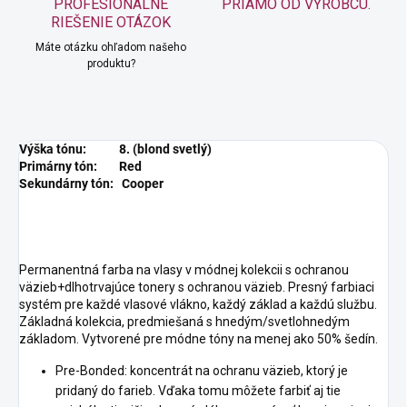
PROFESIONÁLNE
PRIAMO OD VÝROBCU.
RIEŠENIE OTÁZOK
Máte otázku ohľadom našeho
produktu?
Výška tónu: 8. (blond svetlý)
Primárny tón: Red
Sekundárny tón: Cooper
Permanentná farba na vlasy v módnej kolekcii s ochranou
väzieb+dlhotrvajúce tonery s ochranou väzieb. Presný farbiaci
systém pre každé vlasové vlákno, každý základ a každú službu.
Základná kolekcia, predmiešaná s hnedým/svetlohnedým
základom. Vytvorené pre módne tóny na menej ako 50% šedín.
Pre-Bonded: koncentrát na ochranu väzieb, ktorý je
pridaný do farieb. Vďaka tomu môžete farbiť aj tie