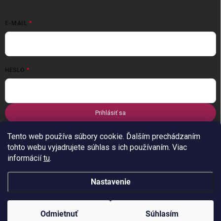
E-MAIL
HESLO
Prihlásiť sa
Nová registrácia
Zabudnuté heslo
Tento web používa súbory cookie. Ďalším prechádzaním
tohto webu vyjadrujete súhlas s ich používaním. Viac
informácií
tu
.
Nastavenie
Copyright 2026
stylus-tn
. Všetky práva vyhradené.
Odmietnuť
Súhlasím