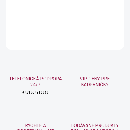
−
+
Pridať do košíka
Permanentná farba na vlasy
DETAILNÉ INFORMÁCIE
OPÝTAŤ SA
STRÁŽIŤ
TELEFONICKÁ PODPORA
VIP CENY PRE
24/7
KADERNÍČKY
+421904816565
RÝCHLE A
DODÁVANÉ PRODUKTY