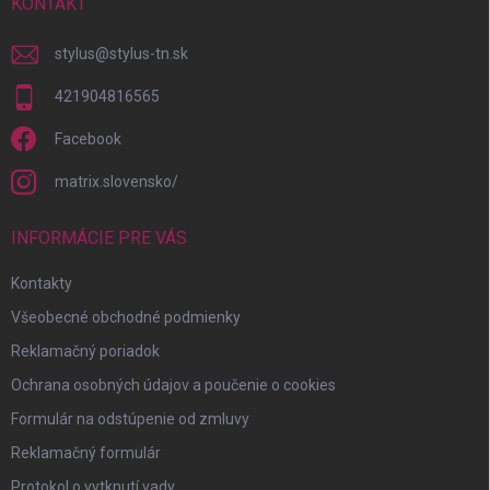
i
KONTAKT
e
stylus
@
stylus-tn.sk
421904816565
Facebook
matrix.slovensko/
INFORMÁCIE PRE VÁS
Kontakty
Všeobecné obchodné podmienky
Reklamačný poriadok
Ochrana osobných údajov a poučenie o cookies
Formulár na odstúpenie od zmluvy
Reklamačný formulár
Protokol o vytknutí vady