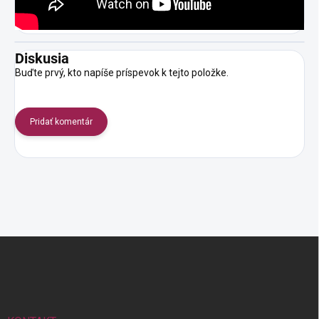
Diskusia
Buďte prvý, kto napíše príspevok k tejto položke.
Pridať komentár
Z
á
p
ä
t