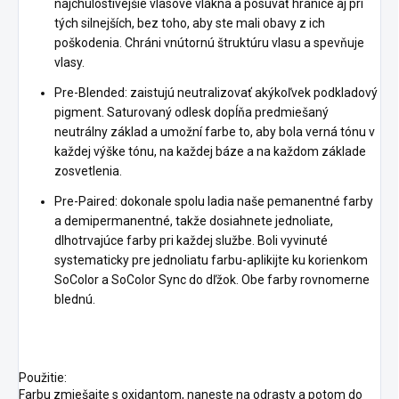
najchúlostivejšie vlasové vlákna a posúvať hranice aj pri
tých silnejších, bez toho, aby ste mali obavy z ich
poškodenia. Chráni vnútornú štruktúru vlasu a spevňuje
vlasy.
Pre-Blended: zaistujú neutralizovať akýkoľvek podkladový
pigment. Saturovaný odlesk dopĺňa predmiešaný
neutrálny základ a umožní farbe to, aby bola verná tónu v
každej výške tónu, na každej báze a na každom základe
zosvetlenia.
Pre-Paired: dokonale spolu ladia naše pemanentné farby
a demipermanentné, takže dosiahnete jednoliate,
dlhotrvajúce farby pri každej službe. Boli vyvinuté
systematicky pre jednoliatu farbu-aplikijte ku korienkom
SoColor a SoColor Sync do dľžok. Obe farby rovnomerne
blednú.
Použitie:
Farbu zmiešajte s oxidantom, naneste na odrasty a potom do