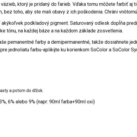
äzieb, ktorý je pridaný do farieb. Vďaka tomu môžete farbiť aj ti
ch, bez toho, aby ste mali obavy z ich poškodenia. Chráni vnôtornú
ať akýkoľvek podkladový pigment. Saturovaný odlesk dopĺňa pred
ýške tónu, na každej báze a na každom základe zosvetlenia.
aše pemanentné farby a demipermanentné, takže dosiahnete jednol
 pre jednoliatu farbu-aplikijte ku korienkom SoColor a SoColor 
asty a potom do dľžok.
3%, 6% alebo 9% (napr: 90ml farba+90ml oxi)