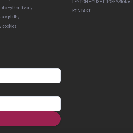
LEYTON HOUSE PROFESSIONAL
ol o vytknutí vady
KONTAKT
a a platby
y cookies