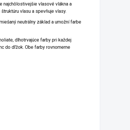
e najchôlostivejšie vlasové vlákna a
 štruktúru vlasu a spevňuje vlasy.
miešaný neutrálny základ a umožní farbe
iate, dlhotrvajúce farby pri každej
Sync do dľžok. Obe farby rovnomerne