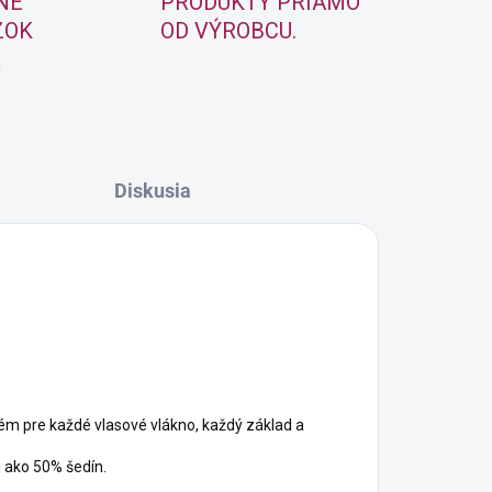
NE
PRODUKTY PRIAMO
ZOK
OD VÝROBCU.
m
Diskusia
ém pre každé vlasové vlákno, každý základ a
 ako 50% šedín.