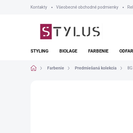
Prejsť
Kontakty
Všeobecné obchodné podmienky
Re
na
obsah
STYLING
BIOLAGE
FARBENIE
ODFAR
Domov
Farbenie
Predmiešaná kolekcia
8G
Neohodnotené
Podrobnosti hodnote