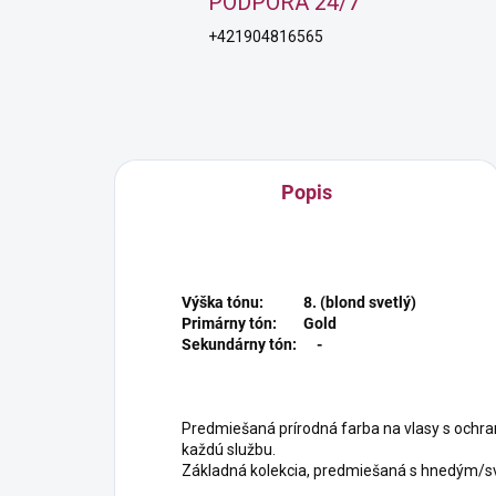
PODPORA 24/7
+421904816565
Popis
Výška tónu: 8. (blond svetlý)
Primárny tón: Gold
Sekundárny tón: -
Predmiešaná prírodná farba na vlasy s ochra
každú službu.
Základná kolekcia, predmiešaná s hnedým/s