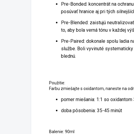
Pre-Bonded: koncentrát na ochranu v
posúvať hranice aj pri tých silnejší
Pre-Blended: zaistujú neutralizov
to, aby bola verná tónu v každej v
Pre-Paired: dokonale spolu ladia n
službe. Boli vyvinuté systematicky
blednú.
Použitie:
Farbu zmiešajte s oxidantom, naneste na odr
pomer miešania: 1:1 so oxidantom 
doba pôsobenia: 35-45 minút
Balenie: 90ml