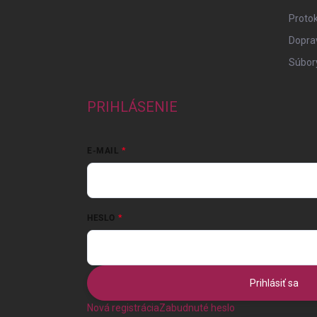
Protok
Doprav
Súbor
PRIHLÁSENIE
E-MAIL
HESLO
Prihlásiť sa
Nová registrácia
Zabudnuté heslo