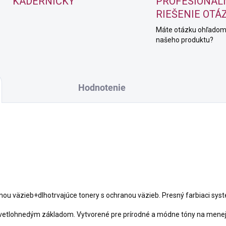
KADERNÍČKY
PROFESIONÁL
RIEŠENIE OTÁ
Máte otázku ohľado
našeho produktu?
Hodnotenie
nou väzieb+dlhotrvajúce tonery s ochranou väzieb. Presný farbiaci syst
vetlohnedým základom. Vytvorené pre prírodné a módne tóny na menej