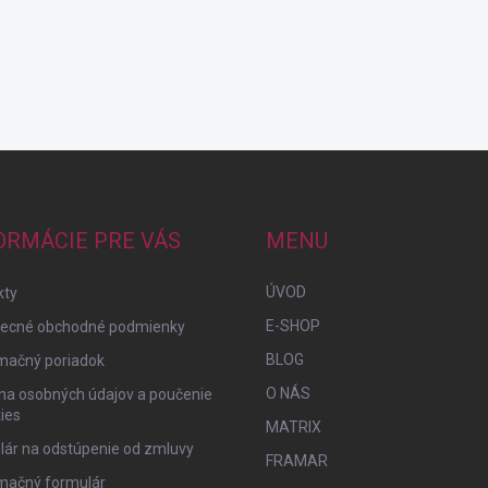
ORMÁCIE PRE VÁS
MENU
ÚVOD
kty
E-SHOP
ecné obchodné podmienky
BLOG
mačný poriadok
O NÁS
na osobných údajov a poučenie
ies
MATRIX
lár na odstúpenie od zmluvy
FRAMAR
mačný formulár