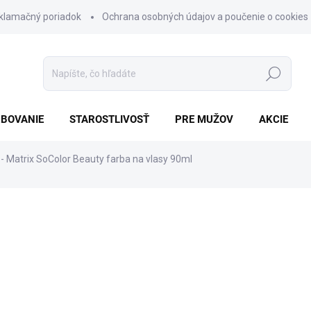
klamačný poriadok
Ochrana osobných údajov a poučenie o cookies
Hľadať
BOVANIE
STAROSTLIVOSŤ
PRE MUŽOV
AKCIE
 - Matrix SoColor Beauty farba na vlasy 90ml
nia
ZNAČKA:
MATRIX
€9,70
Jednotková
SKLADOM
cena:
−
+