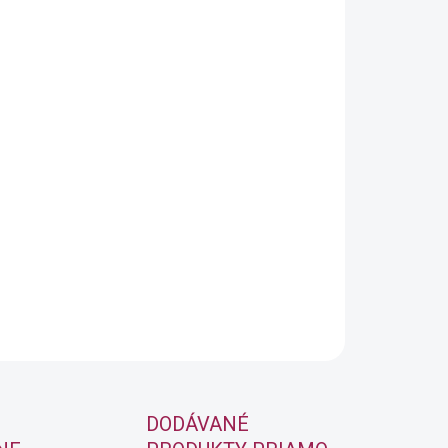
OPÝTAŤ SA
STRÁŽIŤ
DODÁVANÉ