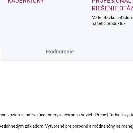
KADERNÍČKY
PROFESIONÁL
RIEŠENIE OTÁ
Máte otázku ohľado
našeho produktu?
Hodnotenie
nou väzieb+dlhotrvajúce tonery s ochranou väzieb. Presný farbiaci syst
vetlohnedým základom. Vytvorené pre prírodné a módne tóny na menej