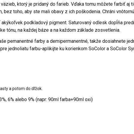
äzieb, ktorý je pridaný do farieb. Vďaka tomu môžete farbiť aj ti
ch, bez toho, aby ste mali obavy z ich poškodenia. Chráni vnôtornú
ať akýkoľvek podkladový pigment. Saturovaný odlesk dopĺňa pred
ýške tónu, na každej báze a na každom základe zosvetlenia.
aše pemanentné farby a demipermanentné, takže dosiahnete jednol
 pre jednoliatu farbu-aplikijte ku korienkom SoColor a SoColor 
asty a potom do dľžok.
3%, 6% alebo 9% (napr: 90ml farba+90ml oxi)