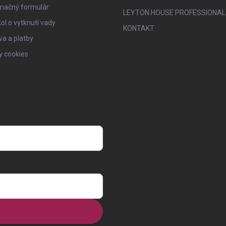
mačný formulár
LEYTON HOUSE PROFESSIONAL
ol o vytknutí vady
KONTAKT
a a platby
y cookies