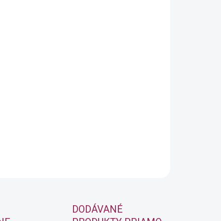
OPÝTAŤ SA
STRÁŽIŤ
DODÁVANÉ