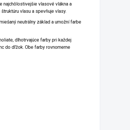
e najchôlostivejšie vlasové vlákna a
 štruktúru vlasu a spevňuje vlasy.
miešaný neutrálny základ a umožní farbe
iate, dlhotrvajúce farby pri každej
Sync do dľžok. Obe farby rovnomerne