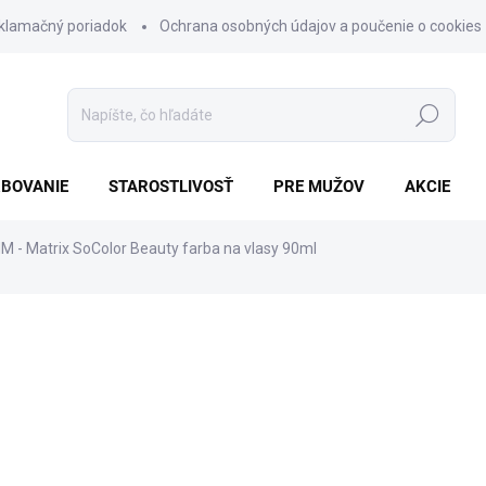
klamačný poriadok
Ochrana osobných údajov a poučenie o cookies
Hľadať
BOVANIE
STAROSTLIVOSŤ
PRE MUŽOV
AKCIE
M - Matrix SoColor Beauty farba na vlasy 90ml
nia
ZNAČKA:
MATRIX
€9,70
Jednotková
SKLADOM
cena:
−
+