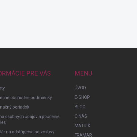
ORMÁCIE PRE VÁS
MENU
ÚVOD
kty
E-SHOP
ecné obchodné podmienky
BLOG
mačný poriadok
O NÁS
na osobných údajov a poučenie
ies
MATRIX
lár na odstúpenie od zmluvy
FRAMAR