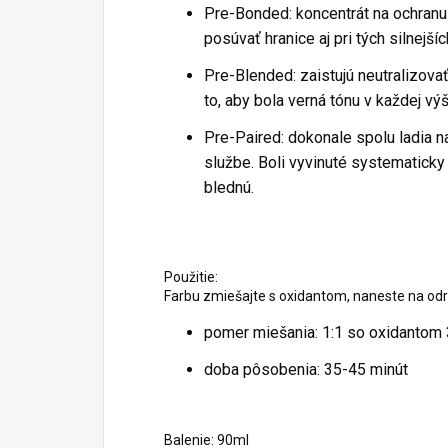
Pre-Bonded: koncentrát na ochranu v
posúvať hranice aj pri tých silnejší
Pre-Blended: zaistujú neutralizov
to, aby bola verná tónu v každej v
Pre-Paired: dokonale spolu ladia n
službe. Boli vyvinuté systematicky
blednú.
Použitie:
Farbu zmiešajte s oxidantom, naneste na odr
pomer miešania: 1:1 so oxidantom 
doba pôsobenia: 35-45 minút
Balenie: 90ml