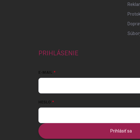
Rekla
Protok
Doprav
Súbor
PRIHLÁSENIE
E-MAIL
HESLO
Prihlásiť sa