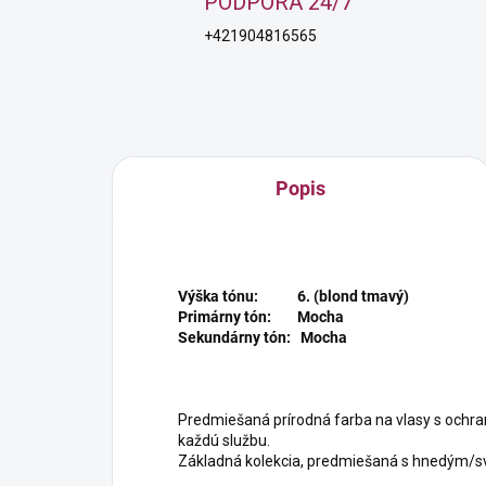
PODPORA 24/7
+421904816565
Popis
Výška tónu: 6. (blond tmavý)
Primárny tón: Mocha
Sekundárny tón: Mocha
Predmiešaná prírodná farba na vlasy s ochra
každú službu.
Základná kolekcia, predmiešaná s hnedým/s