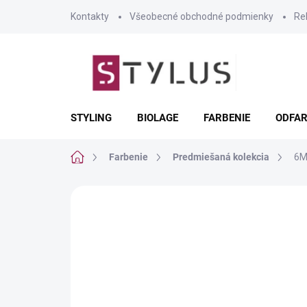
Prejsť
Kontakty
Všeobecné obchodné podmienky
Re
na
obsah
STYLING
BIOLAGE
FARBENIE
ODFAR
Domov
Farbenie
Predmiešaná kolekcia
6M
Neohodnotené
Podrobnosti hodnote