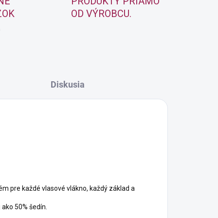
NE
PRODUKTY PRIAMO
ZOK
OD VÝROBCU.
m
Diskusia
ém pre každé vlasové vlákno, každý základ a
 ako 50% šedín.