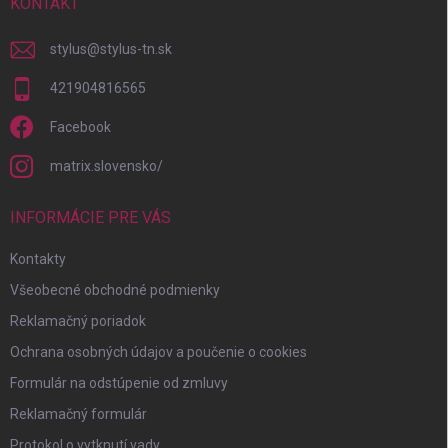
i
KONTAKT
e
stylus
@
stylus-tn.sk
421904816565
Facebook
matrix.slovensko/
INFORMÁCIE PRE VÁS
Kontakty
Všeobecné obchodné podmienky
Reklamačný poriadok
Ochrana osobných údajov a poučenie o cookies
Formulár na odstúpenie od zmluvy
Reklamačný formulár
Protokol o vytknutí vady