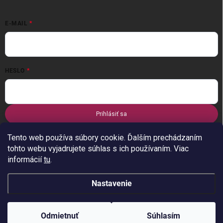
E-MAIL
HESLO
Prihlásiť sa
Nová registrácia
Zabudnuté heslo
Tento web používa súbory cookie. Ďalším prechádzaním
tohto webu vyjadrujete súhlas s ich používaním. Viac
informácií
tu
.
Nastavenie
Copyright 2026
stylus-tn
. Všetky práva vyhradené.
Odmietnuť
Súhlasím