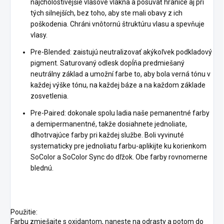
najchôlostivejšie vlasové vlákna a posúvať hranice aj pri
tých silnejších, bez toho, aby ste mali obavy z ich
poškodenia. Chráni vnôtornú štruktúru vlasu a spevňuje
vlasy.
Pre-Blended: zaistujú neutralizovať akýkoľvek podkladový
pigment. Saturovaný odlesk dopĺňa predmiešaný
neutrálny základ a umožní farbe to, aby bola verná tónu v
každej výške tónu, na každej báze a na každom základe
zosvetlenia.
Pre-Paired: dokonale spolu ladia naše pemanentné farby
a demipermanentné, takže dosiahnete jednoliate,
dlhotrvajúce farby pri každej službe. Boli vyvinuté
systematicky pre jednoliatu farbu-aplikijte ku korienkom
SoColor a SoColor Sync do dľžok. Obe farby rovnomerne
blednú.
Použitie:
Farbu zmiešajte s oxidantom, naneste na odrasty a potom do