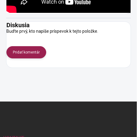
Diskusia
Buďte prvý, kto napíše príspevok k tejto položke.
Pridať komentár
Z
á
p
ä
t