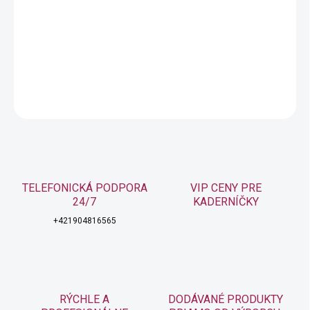
−
+
Pridať do košíka
Permanentná farba na vlasy
DETAILNÉ INFORMÁCIE
OPÝTAŤ SA
STRÁŽIŤ
TELEFONICKÁ PODPORA
VIP CENY PRE
24/7
KADERNÍČKY
+421904816565
RÝCHLE A
DODÁVANÉ PRODUKTY