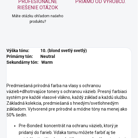
PROFESIONÁLNE
PRIAMO OD VÝROBCU.
RIEŠENIE OTÁZOK
Máte otázku ohľadom našeho
produktu?
Výška tónu: 10. (blond svetlý svetlý)
Primárny tón: Neutral
Sekundárny tón: Warm
Predmiešaná prírodná farba na vlasy s ochranou
väzieb+dlhotrvajúce tonery s ochranou väzieb. Presný farbiaci
systém pre každé vlasové vlákno, každý základ a každú službu.
Základná kolekcia, predmiešaná s hnedým/svetlohnedým
základom. Vytvorené pre prírodné a módne tóny na menej ako
50% šedín.
Pre-Bonded: koncentrát na ochranu väzieb, ktorý je
pridaný do farieb. Vďaka tomu môžete farbiť aj tie