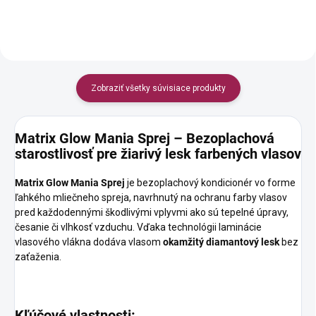
Zobraziť všetky súvisiace produkty
Matrix Glow Mania Sprej – Bezoplachová
starostlivosť pre žiarivý lesk farbených vlasov
Matrix Glow Mania Sprej
je bezoplachový kondicionér vo forme
ľahkého mliečneho spreja, navrhnutý na ochranu farby vlasov
pred každodennými škodlivými vplyvmi ako sú tepelné úpravy,
česanie či vlhkosť vzduchu. Vďaka technológii laminácie
vlasového vlákna dodáva vlasom
okamžitý diamantový lesk
bez
zaťaženia.
Kľúčové vlastnosti: