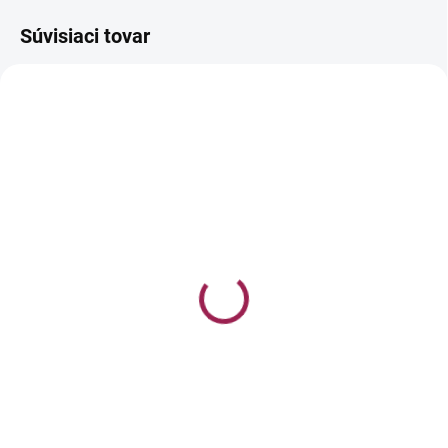
Súvisiaci tovar
Matrix Glow Mania
MATRIX Glow Mania
balzám 300ml
šampón 1000ml
€12,50
€22,50
Do košíka
Do košíka
Balzám pre zachovanie farby
Šampón pre zachovanie farby