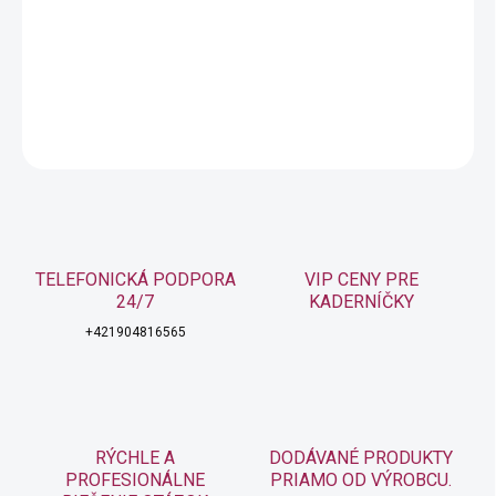
Balzám pre hydratáciu suchých vlasov všetkých typov
DETAILNÉ INFORMÁCIE
OPÝTAŤ SA
STRÁŽIŤ
TELEFONICKÁ PODPORA
VIP CENY PRE
24/7
KADERNÍČKY
+421904816565
RÝCHLE A
DODÁVANÉ PRODUKTY
PROFESIONÁLNE
PRIAMO OD VÝROBCU.