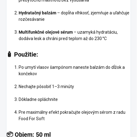
Hydratačný balzám
– dopĺňa vlhkosť, zjemňuje a uľahčuje
rozčesávanie
Multifunkčné olejové sérum
– uzamyká hydratáciu,
dodáva lesk a chráni pred teplom až do 230 °C
🧴 Použitie:
Po umytí vlasov šampónom naneste balzám do dĺžok a
končekov
Nechajte pôsobiť 1–3 minúty
Dôkladne opláchnite
Pre maximálny efekt pokračujte olejovým sérom z radu
Food For Soft
📦 Objem: 50 ml