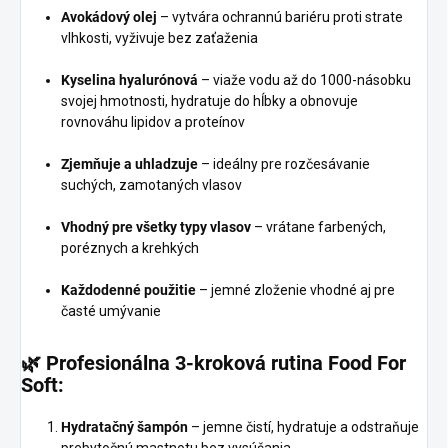
Avokádový olej
– vytvára ochrannú bariéru proti strate
vlhkosti, vyživuje bez zaťaženia
Kyselina hyalurónová
– viaže vodu až do 1000-násobku
svojej hmotnosti, hydratuje do hĺbky a obnovuje
rovnováhu lipidov a proteínov
Zjemňuje a uhladzuje
– ideálny pre rozčesávanie
suchých, zamotaných vlasov
Vhodný pre všetky typy vlasov
– vrátane farbených,
poréznych a krehkých
Každodenné použitie
– jemné zloženie vhodné aj pre
časté umývanie
🌿 Profesionálna 3-kroková rutina Food For
Soft:
Hydratačný šampón
– jemne čistí, hydratuje a odstraňuje
prebytočnú mastnotu bez vysúšania