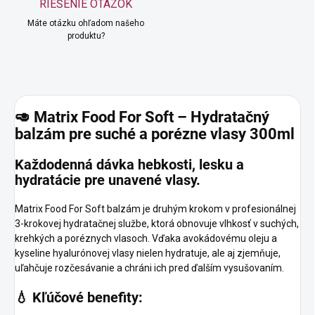
RIEŠENIE OTÁZOK
Máte otázku ohľadom našeho
produktu?
🥑 Matrix Food For Soft – Hydratačný
balzám pre suché a porézne vlasy 300ml
Každodenná dávka hebkosti, lesku a
hydratácie pre unavené vlasy.
Matrix Food For Soft balzám je druhým krokom v profesionálnej
3-krokovej hydratačnej službe, ktorá obnovuje vlhkosť v suchých,
krehkých a poréznych vlasoch. Vďaka avokádovému oleju a
kyseline hyalurónovej vlasy nielen hydratuje, ale aj zjemňuje,
uľahčuje rozčesávanie a chráni ich pred ďalším vysušovaním.
💧 Kľúčové benefity: