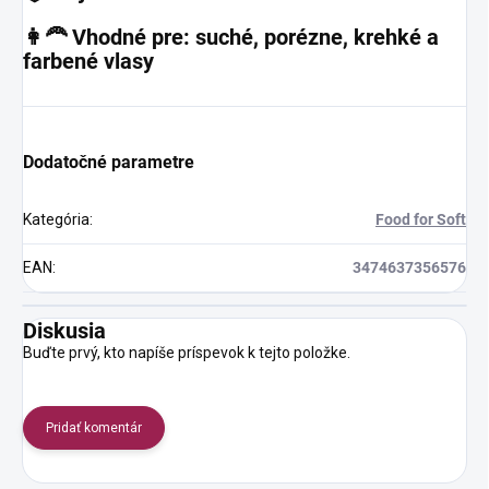
👩‍🦰 Vhodné pre: suché, porézne, krehké a
farbené vlasy
Dodatočné parametre
Kategória
:
Food for Soft
EAN
:
3474637356576
Diskusia
Buďte prvý, kto napíše príspevok k tejto položke.
Pridať komentár