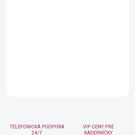
vegánskym skvalánom je zmývateľný
kondicionér pre poškodené vlasy, ktorý
posilňuje a hydratuje.
Strength Recovery je zmývateľný kondicionér pre poškodené
vlasy, ktorý posilňuje pre lesklé a jemnejšie vlasy. Tento
kondicionér má krémovú textúru, ktorá zanecháva vlasy silnejšie
po jednom použití a 3x viac hydratácie*.
*systém Strength Recovery System šampónu a kondicionéra vs.
nekondicionérny šampón.
DETAILNÉ INFORMÁCIE
OPÝTAŤ SA
STRÁŽIŤ
TELEFONICKÁ PODPORA
VIP CENY PRE
24/7
KADERNÍČKY