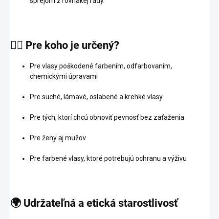
sprejom z rovnakej rady.
💁‍♀️
Pre
koho
je
určený?
Pre vlasy poškodené farbením, odfarbovaním,
chemickými úpravami
Pre suché, lámavé, oslabené a krehké vlasy
Pre tých, ktorí chcú obnoviť pevnosť bez zaťaženia
Pre ženy aj mužov
Pre farbené vlasy, ktoré potrebujú ochranu a výživu
🌍
Udržateľná
a
etická
starostlivosť