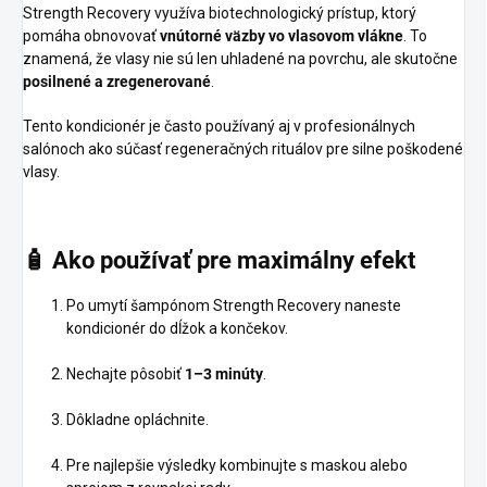
Strength Recovery využíva biotechnologický prístup, ktorý
pomáha obnovovať
vnútorné väzby vo vlasovom vlákne
. To
znamená, že vlasy nie sú len uhladené na povrchu, ale skutočne
posilnené a zregenerované
.
Tento kondicionér je často používaný aj v profesionálnych
salónoch ako súčasť regeneračných rituálov pre silne poškodené
vlasy.
🧴
Ako
používať
pre
maximálny
efekt
Po umytí šampónom Strength Recovery naneste
kondicionér do dĺžok a končekov.
Nechajte pôsobiť
1–3 minúty
.
Dôkladne opláchnite.
Pre najlepšie výsledky kombinujte s maskou alebo