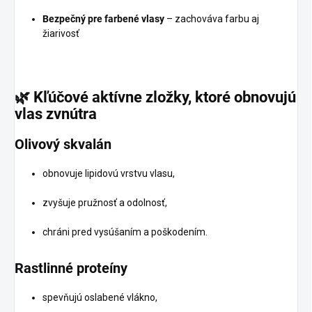
Bezpečný pre farbené vlasy
– zachováva farbu aj
žiarivosť
🌿
Kľúčové
aktívne
zložky,
ktoré
obnovujú
vlas
zvnútra
Olivový
skvalán
obnovuje lipidovú vrstvu vlasu,
zvyšuje pružnosť a odolnosť,
chráni pred vysúšaním a poškodením.
Rastlinné
proteíny
spevňujú oslabené vlákno,