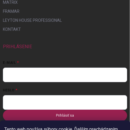
MATRIX
FRAMAR
LEYTON HOUSE PROFESSIONAL
KONTAKT
PRIHLÁSENIE
E-MAIL
HESLO
Prihlásiť sa
Nová registrácia
Zabudnuté heslo
Tento web používa súbory cookie. Ďalším prechádzaním