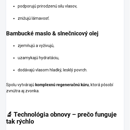
podporujú prirodzenú silu vlasov,
znižujú lámavosť.
Bambucké
maslo
&
slnečnicový
olej
zjemňujú a vyživujú,
uzamykajú hydratáciu,
dodávajú vlasom hladký, lesklý povrch.
Spolu vytvárajú
komplexnú regeneračnú kúru
, ktorá pôsobí
zvnútra aj zvonka.
🔬
Technológia
obnovy
–
prečo
funguje
tak
rýchlo