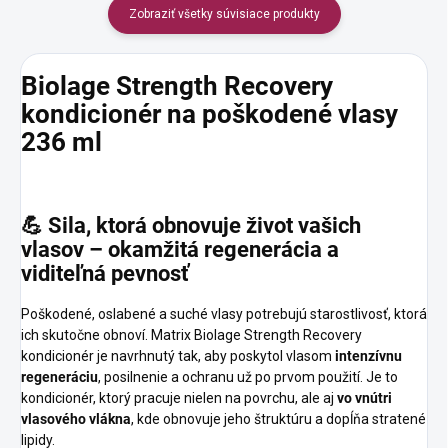
Zobraziť všetky súvisiace produkty
Biolage
Strength
Recovery
kondicionér
na
poškodené
vlasy
236
ml
💪
Sila,
ktorá
obnovuje
život
vašich
vlasov
–
okamžitá
regenerácia
a
viditeľná
pevnosť
Poškodené, oslabené a suché vlasy potrebujú starostlivosť, ktorá
ich skutočne obnoví. Matrix Biolage Strength Recovery
kondicionér je navrhnutý tak, aby poskytol vlasom
intenzívnu
regeneráciu
, posilnenie a ochranu už po prvom použití. Je to
kondicionér, ktorý pracuje nielen na povrchu, ale aj
vo vnútri
vlasového vlákna
, kde obnovuje jeho štruktúru a dopĺňa stratené
lipidy.