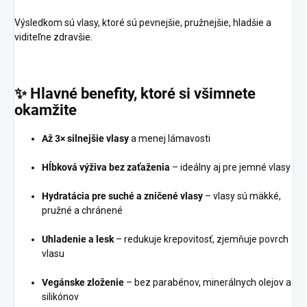
Výsledkom sú vlasy, ktoré sú pevnejšie, pružnejšie, hladšie a
viditeľne zdravšie.
✨
Hlavné
benefity,
ktoré
si
všimnete
okamžite
Až 3× silnejšie vlasy
a menej lámavosti
Hĺbková výživa bez zaťaženia
– ideálny aj pre jemné vlasy
Hydratácia pre suché a zničené vlasy
– vlasy sú mäkké,
pružné a chránené
Uhladenie a lesk
– redukuje krepovitosť, zjemňuje povrch
vlasu
Vegánske zloženie
– bez parabénov, minerálnych olejov a
silikónov