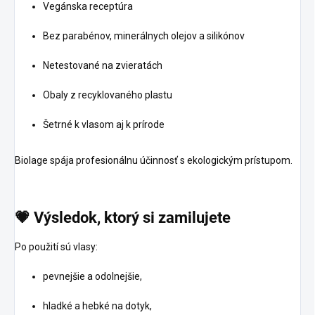
Vegánska receptúra
Bez parabénov, minerálnych olejov a silikónov
Netestované na zvieratách
Obaly z recyklovaného plastu
Šetrné k vlasom aj k prírode
Biolage spája profesionálnu účinnosť s ekologickým prístupom.
💗
Výsledok,
ktorý
si
zamilujete
Po použití sú vlasy:
pevnejšie a odolnejšie,
hladké a hebké na dotyk,