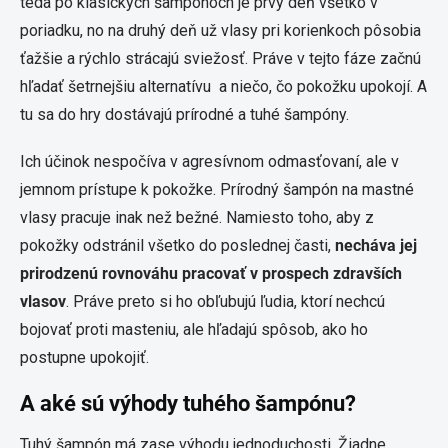
teda po klasických šampónoch je prvý deň všetko v
poriadku, no na druhý deň už vlasy pri korienkoch pôsobia
ťažšie a rýchlo strácajú sviežosť. Práve v tejto fáze začnú
hľadať šetrnejšiu alternatívu a niečo, čo pokožku upokojí. A
tu sa do hry dostávajú prírodné a tuhé šampóny.
Ich účinok nespočíva v agresívnom odmasťovaní, ale v
jemnom prístupe k pokožke. Prírodný šampón na mastné
vlasy pracuje inak než bežné. Namiesto toho, aby z
pokožky odstránil všetko do poslednej časti,
necháva jej
prirodzenú rovnováhu pracovať v prospech zdravších
vlasov
. Práve preto si ho obľubujú ľudia, ktorí nechcú
bojovať proti masteniu, ale hľadajú spôsob, ako ho
postupne upokojiť.
A aké sú výhody tuhého šampónu?
Tuhý šampón má zase výhodu jednoduchosti. Žiadne