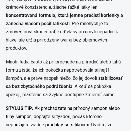
krémové konzistencie, žiadne ťažké látky len
koncentrovaná formula, ktorá jemne prečistí korienky a
zanechá vlasom pocit ľahkosti
. Pre mnohých je to
zároveň prvá skúsenosť, keď vlasy po umytí nepadnú k
hlave, ale držia prirodzený tvar aj bez objemových
produktov.
Mnohí ľudia často až pri prechode na prírodnú alebo tuhú
formu zistia, že ich pokožka nepotrebovala silnejší
šampón, ale práve naopak niečo, čo jej dovolí
stabilizovať
sa bez zbytočného podráždenia
. A keď sa pokožka
upokojí, mastenie sa zvykne postupne zmierniť samo.
STYLUS TIP:
Ak prechádzate na prírodný šampón alebo
tuhý šampón, doprajte si týždeň, počas ktorého
nepoužijete žiadne produkty so silikónmi. Uvidíte, že