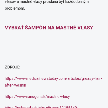
vlasov a mastné vlasy prestanú byť každodenným
problémom.
VYBRAŤ ŠAMPÓN NA MASTNÉ VLASY
ZDROJE:
https://www.medicalnewstoday.com/articles/greasy-hair-
after-washin
https://www.nanogen.sk/mastne-vlasy
https://pubmed.ncbi.nlm.nih.gov/32185849/