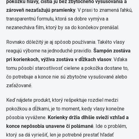
pokožku hlavy, čistia ju bez zbytočného vysušovania a
zároveň nezaťažujú pramienky
. V praxi to znamená ľahkú,
transparentnú formulu, ktorá sa dobre vymýva a
nezanecháva film, ktorý by sa do končekov prenášal.
Rovnako dôležitý je aj spôsob používania. Takéto vlasy
reagujú výborne na jednoduché pravidlo.
Šampón zostáva
pri korienkoch, výživa zostáva v dĺžkach vlasov
. Vďaka
tomu pôsobí starostlivosť cielene a pokožka dostane to,
čo potrebuje a konce nie sú zbytočne vysušované alebo
zaťažované.
Keď nájdete produkt, ktorý rešpektuje rozdiel medzi
pokožkou a dĺžkami, je to moment, kedy vlasy konečne
pôsobia vyvážene.
Korienky držia dlhšie svieži vzhľad a
konce nepôsobia unavene či polámané
. Ide o problém,
ktorý sa dá vyriešiť, len je potrebné prestať hľadať