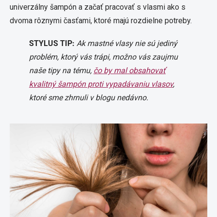
univerzálny šampón a začať pracovať s vlasmi ako s
dvoma rôznymi časťami, ktoré majú rozdielne potreby.
STYLUS TIP:
Ak mastné vlasy nie sú jediný
problém, ktorý vás trápi, možno vás zaujmu
naše tipy na tému,
čo by mal obsahovať
kvalitný šampón proti vypadávaniu vlasov
,
ktoré sme zhrnuli v blogu nedávno.