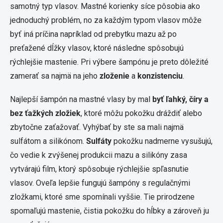
samotný typ vlasov. Mastné korienky síce pôsobia ako
jednoduchý problém, no za každým typom vlasov môže
byť iná príčina napríklad od prebytku mazu až po
preťažené dĺžky vlasov, ktoré následne spôsobujú
rýchlejšie mastenie. Pri výbere šampónu je preto dôležité
zamerať sa najmä na jeho
zloženie
a
konzistenciu
.
Najlepší šampón na mastné vlasy by mal
byť ľahký, číry a
bez ťažkých zložiek
, ktoré môžu pokožku dráždiť alebo
zbytočne zaťažovať. Vyhýbať by ste sa mali najmä
sulfátom a silikónom.
Sulfáty
pokožku nadmerne vysušujú,
čo vedie k zvýšenej produkcii mazu a silikóny zasa
vytvárajú film, ktorý spôsobuje rýchlejšie spľasnutie
vlasov. Oveľa lepšie fungujú šampóny s regulačnými
zložkami, ktoré sme spomínali vyššie. Tie prirodzene
spomaľujú mastenie, čistia pokožku do hĺbky a zároveň ju