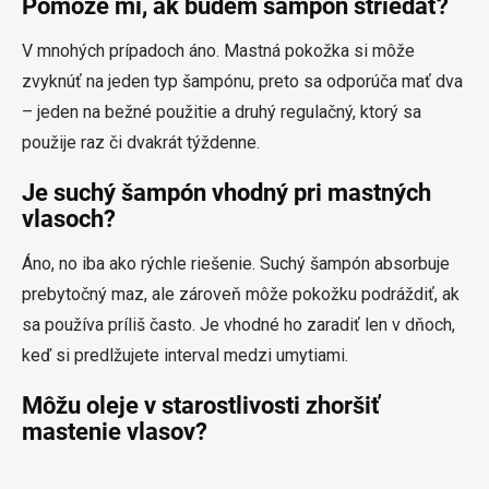
Pomôže mi, ak budem šampón striedať?
V mnohých prípadoch áno. Mastná pokožka si môže
zvyknúť na jeden typ šampónu, preto sa odporúča mať dva
– jeden na bežné použitie a druhý regulačný, ktorý sa
použije raz či dvakrát týždenne.
Je suchý šampón vhodný pri mastných
vlasoch?
Áno, no iba ako rýchle riešenie. Suchý šampón absorbuje
prebytočný maz, ale zároveň môže pokožku podráždiť, ak
sa používa príliš často. Je vhodné ho zaradiť len v dňoch,
keď si predlžujete interval medzi umytiami.
Môžu oleje v starostlivosti zhoršiť
mastenie vlasov?