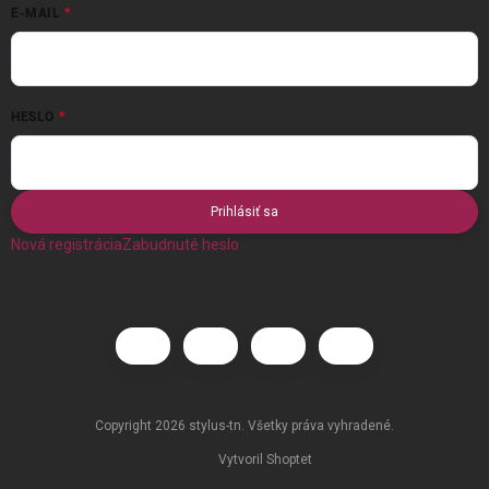
E-MAIL
HESLO
Prihlásiť sa
Nová registrácia
Zabudnuté heslo
Copyright 2026
stylus-tn
. Všetky práva vyhradené.
Vytvoril Shoptet