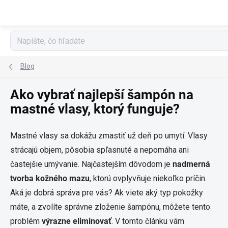
Prejsť
na
obsah
Blog
Ako vybrať najlepší šampón na
mastné vlasy, ktorý funguje?
Mastné vlasy sa dokážu zmastiť už deň po umytí. Vlasy
strácajú objem, pôsobia spľasnuté a nepomáha ani
častejšie umývanie. Najčastejším dôvodom je
nadmerná
tvorba kožného mazu
, ktorú ovplyvňuje niekoľko príčin.
Aká je dobrá správa pre vás? Ak viete aký typ pokožky
máte, a zvolíte správne zloženie šampónu, môžete tento
problém
výrazne eliminovať
. V tomto článku vám