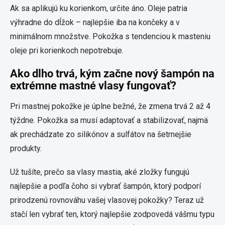
Ak sa aplikujú ku korienkom, určite áno. Oleje patria
výhradne do dĺžok – najlepšie iba na končeky a v
minimálnom množstve. Pokožka s tendenciou k masteniu
oleje pri korienkoch nepotrebuje.
Ako dlho trvá, kým začne nový šampón na
extrémne mastné vlasy fungovať?
Pri mastnej pokožke je úplne bežné, že zmena trvá 2 až 4
týždne. Pokožka sa musí adaptovať a stabilizovať, najmä
ak prechádzate zo silikónov a sulfátov na šetrnejšie
produkty.
Už tušíte, prečo sa vlasy mastia, aké zložky fungujú
najlepšie a podľa čoho si vybrať šampón, ktorý podporí
prirodzenú rovnováhu vašej vlasovej pokožky? Teraz už
stačí len vybrať ten, ktorý najlepšie zodpovedá vášmu typu