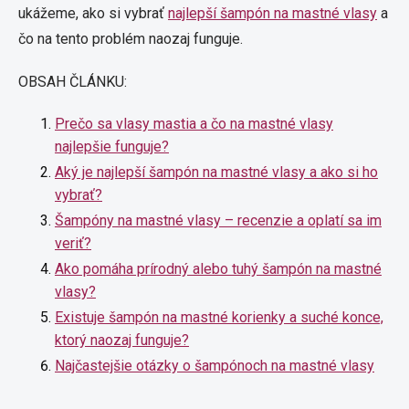
ukážeme, ako si vybrať
najlepší šampón na mastné vlasy
a
čo na tento problém naozaj funguje.
OBSAH ČLÁNKU:
Prečo sa vlasy mastia a čo na mastné vlasy
najlepšie funguje?
Aký je najlepší šampón na mastné vlasy a ako si ho
vybrať?
Šampóny na mastné vlasy – recenzie a oplatí sa im
veriť?
Ako pomáha prírodný alebo tuhý šampón na mastné
vlasy?
Existuje šampón na mastné korienky a suché konce,
ktorý naozaj funguje?
Najčastejšie otázky o šampónoch na mastné vlasy