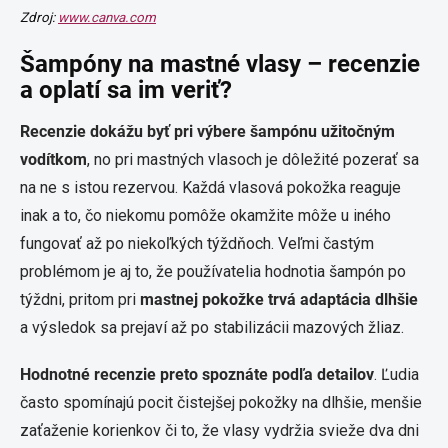
Zdroj:
www.canva.com
Šampóny na mastné vlasy – recenzie
a oplatí sa im veriť?
Recenzie dokážu byť pri výbere šampónu užitočným
vodítkom
, no pri mastných vlasoch je dôležité pozerať sa
na ne s istou rezervou. Každá vlasová pokožka reaguje
inak a to, čo niekomu pomôže okamžite môže u iného
fungovať až po niekoľkých týždňoch. Veľmi častým
problémom je aj to, že používatelia hodnotia šampón po
týždni, pritom pri
mastnej pokožke trvá adaptácia dlhšie
a výsledok sa prejaví až po stabilizácii mazových žliaz.
Hodnotné recenzie preto spoznáte podľa detailov
. Ľudia
často spomínajú pocit čistejšej pokožky na dlhšie, menšie
zaťaženie korienkov či to, že vlasy vydržia svieže dva dni