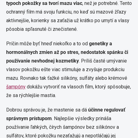
typoch pokožky sa tvorí mazu viac
, než je potrebné. Tento
ochranný film má svoju funkciu, no keď sú mazové žľazy
aktívnejšie, korienky sa zaťažia už krátko po umytí a vlasy
pôsobia spľasnuté či znečistené.
Príčin môže byť hneď niekoľko a to od
genetiky a
hormonálnych zmien až po stres, nedostatok spánku či
používanie nevhodnej kozmetiky
. Príliš časté umývanie
vlasov pokožku ešte viac stimuluje a zvyšuje produkciu
mazu. Rovnako tak ťažké silikóny, sulfáty alebo krémové
šampóny
dokážu vytvoriť na vlasoch film, ktorý spôsobuje,
že sa rýchlejšie mastia.
Dobrou správou je, že mastenie sa dá
účinne regulovať
správnym prístupom
. Najlepšie výsledky prináša
používanie ľahkých, čírych šampónov bez silikónov a
sulfátov, ktoré pokožku nezaťažujú a nepotláčajú jej