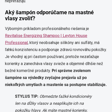
nepreťažujú.
Aký šampón odporúčame na mastné
vlasy zvoliť?
Výborným príkladom profesionálneho riešenia je
Revitalise Energizing Shampoo | Leyton House
Professional
, ktorý neobsahuje silikóny ani sulfáty, má
ľahkú konzistenciu a podporuje zdravú rovnováhu pokožky.
Je vhodný aj pri častom používaní, pretože nezaťažuje
korienky a zanecháva vlasy svieže a objemné dlhšie než
bežné komerčné produkty.
Pri správne zvolenom
šampóne sa výsledky zvyčajne prejavia už po
niekoľkých umytiach a mastenie sa postupne stabilizuje.
STYLUS TIP:
Obmedzte ťažké kondicionéry
len na dĺžky vlasov a neaplikujte ich na
pokožku hlavy. Ak máte mastné korienky,