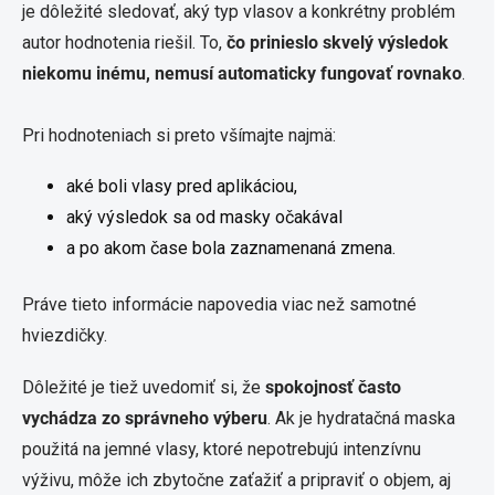
je dôležité sledovať, aký typ vlasov a konkrétny problém
autor hodnotenia riešil. To,
čo prinieslo skvelý výsledok
niekomu inému, nemusí automaticky fungovať rovnako
.
Pri hodnoteniach si preto všímajte najmä:
aké boli vlasy pred aplikáciou,
aký výsledok sa od masky očakával
a po akom čase bola zaznamenaná zmena.
Práve tieto informácie napovedia viac než samotné
hviezdičky.
Dôležité je tiež uvedomiť si, že
spokojnosť často
vychádza zo správneho výberu
. Ak je hydratačná maska
použitá na jemné vlasy, ktoré nepotrebujú intenzívnu
výživu, môže ich zbytočne zaťažiť a pripraviť o objem, aj