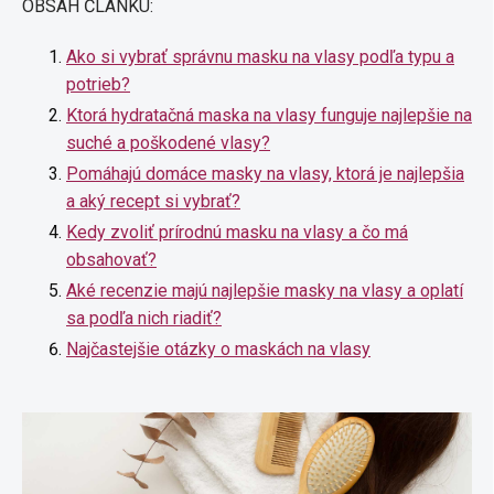
OBSAH ČLÁNKU:
Ako si vybrať správnu masku na vlasy podľa typu a
potrieb?
Ktorá hydratačná maska na vlasy funguje najlepšie na
suché a poškodené vlasy?
Pomáhajú domáce masky na vlasy, ktorá je najlepšia
a aký recept si vybrať?
Kedy zvoliť prírodnú masku na vlasy a čo má
obsahovať?
Aké recenzie majú najlepšie masky na vlasy a oplatí
sa podľa nich riadiť?
Najčastejšie otázky o maskách na vlasy