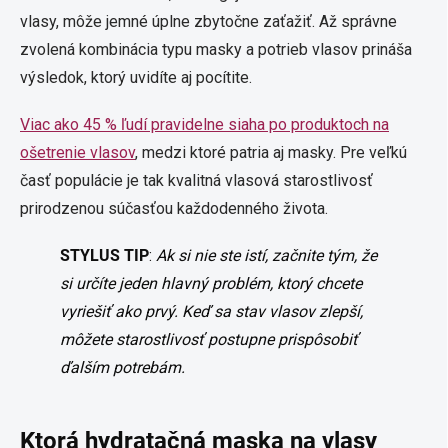
vlasy, môže jemné úplne zbytočne zaťažiť. Až správne
zvolená kombinácia typu masky a potrieb vlasov prináša
výsledok, ktorý uvidíte aj pocítite.
Viac ako 45 % ľudí pravidelne siaha po produktoch na
ošetrenie vlasov
, medzi ktoré patria aj masky. Pre veľkú
časť populácie je tak kvalitná vlasová starostlivosť
prirodzenou súčasťou každodenného života.
STYLUS TIP
:
Ak si nie ste istí, začnite tým, že
si určíte jeden hlavný problém, ktorý chcete
vyriešiť ako prvý. Keď sa stav vlasov zlepší,
môžete starostlivosť postupne prispôsobiť
ďalším potrebám.
Ktorá hydratačná maska na vlasy