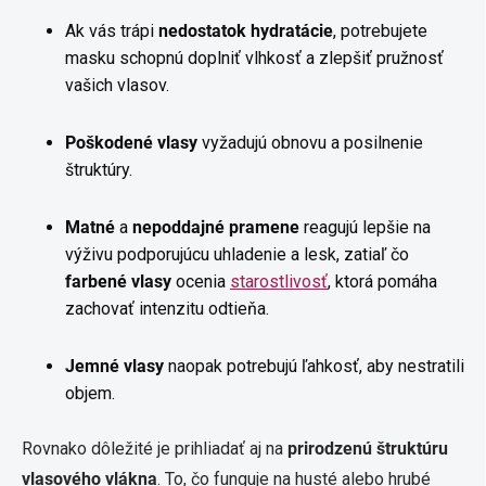
Ak vás trápi
nedostatok hydratácie
, potrebujete
masku schopnú doplniť vlhkosť a zlepšiť pružnosť
vašich vlasov.
Poškodené vlasy
vyžadujú obnovu a posilnenie
štruktúry.
Matné
a
nepoddajné pramene
reagujú lepšie na
výživu podporujúcu uhladenie a lesk, zatiaľ čo
farbené vlasy
ocenia
starostlivosť
, ktorá pomáha
zachovať intenzitu odtieňa.
Jemné vlasy
naopak potrebujú ľahkosť, aby nestratili
objem.
Rovnako dôležité je prihliadať aj na
prirodzenú štruktúru
vlasového vlákna
. To, čo funguje na husté alebo hrubé