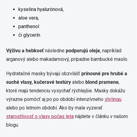
kyselina hyalurónová,
aloe vera,
panthenol
či glycerín.
Výživu a hebkosť
následne
podporujú oleje
, napríklad
arganový alebo makadamiový, prípadne bambucké maslo.
Hydratačné masky bývajú obzvlášť
prínosné pre hrubé a
suché vlasy, kučeravé textúry
alebo
blond pramene
,
ktoré majú tendenciu vysychať rýchlejšie. Masky dokážu
výrazne pomôcť aj po po období intenzívneho
stylingu
alebo po letnom období. Ako by mala vyzerať
starostlivosť o vlasy počas leta
nájdete v článku v našom
blogu.