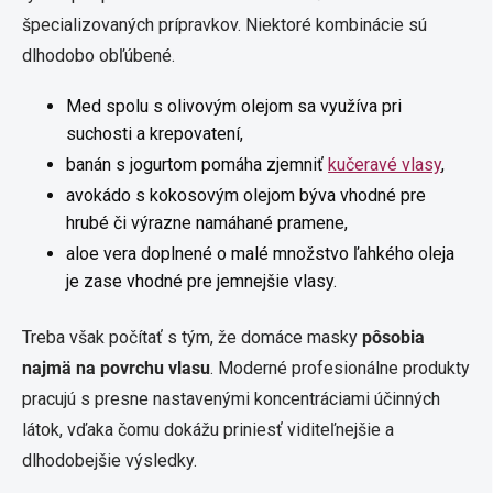
špecializovaných prípravkov. Niektoré kombinácie sú
dlhodobo obľúbené.
Med spolu s olivovým olejom sa využíva pri
suchosti a krepovatení,
banán s jogurtom pomáha zjemniť
kučeravé vlasy
,
avokádo s kokosovým olejom býva vhodné pre
hrubé či výrazne namáhané pramene,
aloe vera doplnené o malé množstvo ľahkého oleja
je zase vhodné pre jemnejšie vlasy.
Treba však počítať s tým, že domáce masky
pôsobia
najmä na povrchu vlasu
. Moderné profesionálne produkty
pracujú s presne nastavenými koncentráciami účinných
látok, vďaka čomu dokážu priniesť viditeľnejšie a
dlhodobejšie výsledky.