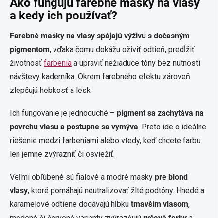
Ako fungujú farebné masky na vlasy
a kedy ich používať?
Farebné masky na vlasy
spájajú výživu s dočasným
pigmentom
, vďaka čomu dokážu oživiť odtieň, predĺžiť
životnosť
farbenia
a upraviť nežiaduce tóny bez nutnosti
návštevy kaderníka. Okrem farebného efektu zároveň
zlepšujú hebkosť a lesk.
Ich fungovanie je jednoduché –
pigment sa zachytáva na
povrchu vlasu a postupne sa vymýva
. Preto ide o ideálne
riešenie medzi farbeniami alebo vtedy, keď chcete farbu
len jemne zvýrazniť či osviežiť.
Veľmi obľúbené sú fialové a modré masky
pre blond
vlasy
, ktoré pomáhajú neutralizovať žlté podtóny. Hnedé a
karamelové odtiene dodávajú hĺbku
tmavším vlasom
,
medené či červené varianty zvýrazňujú
ryšavé farby
a