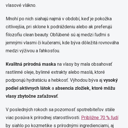
vlasové vlákno.
Mnohí po nich siahajú najmä v období, keď je pokožka
citlivejšia, pri sklone k podráždeniu alebo ak preferujú
filozofiu clean beauty. Obľúbené sú aj medzi ľuďmi s
jemnými vlasmi či kučerami, kde býva dôležitá rovnováha
medzi výživou a ľahkosťou.
Kvalitná prírodná maska
na vlasy by mala obsahovať
rastlinné oleje, bylinné extrakty alebo maslá, ktoré
podporujú hydratáciu a hebkosť. Výhodou býva aj
vysoký
podiel aktívnych látok
a
absencia zložiek, ktoré môžu
vlasy zbytočne zaťažovať
.
V posledných rokoch sa pozornosť spotrebiteľov stále
viac posúva k prírodnej starostlivosti.
Približne 70 % ľudí
by siahlo po kozmetike s prírodnými ingredienciami, aj