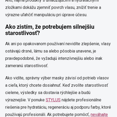
Áno, najmä produkty s uhladzujúcimi a hydratačnými
zložkami dokážu zjemniť povrch vlasu, znížiť trenie a
výrazne uľahčiť manipuláciu pri úprave účesu.
Ako zistím, že potrebujem silnejšiu
starostlivosť?
Ak ani po opakovanom používaní nevidíte zlepšenie, vlasy
ostávajú drsné, lámu sa alebo pôsobia unavene, je
pravdepodobné, že vyžadujú intenzívnejšiu alebo inak
zameranú starostlivosť.
Ako vidíte, správny výber masky závisí od potrieb vlasov
a cieľa, ktorý chcete dosiahnuť. Keď zvolíte starostlivosť
cielene, výsledky sa dostavia rýchlejšie a budú
výraznejšie. V ponuke
STYLUS
nájdete profesionálne
riešenia pre hydratáciu, regeneráciu aj podporu farby, ktoré
používajú profesionáli. Ak potrebujete pomôcť,
neváhajte