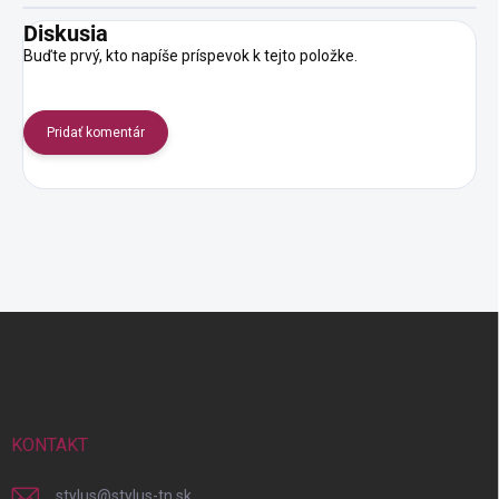
Diskusia
Buďte prvý, kto napíše príspevok k tejto položke.
Pridať komentár
Z
á
p
ä
t
i
KONTAKT
e
stylus
@
stylus-tn.sk