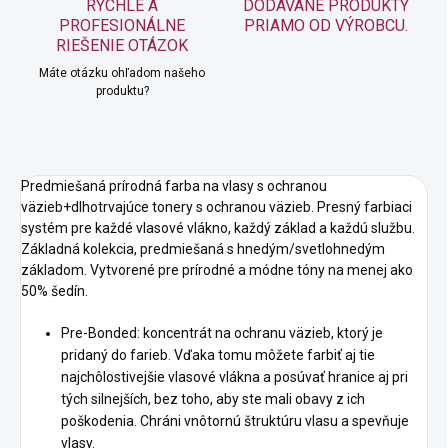
RÝCHLE A
DODÁVANÉ PRODUKTY
PROFESIONÁLNE
PRIAMO OD VÝROBCU.
RIEŠENIE OTÁZOK
Máte otázku ohľadom našeho
produktu?
Predmiešaná prírodná farba na vlasy s ochranou
väzieb+dlhotrvajúce tonery s ochranou väzieb. Presný farbiaci
systém pre každé vlasové vlákno, každý základ a každú službu.
Základná kolekcia, predmiešaná s hnedým/svetlohnedým
základom. Vytvorené pre prírodné a módne tóny na menej ako
50% šedín.
Pre-Bonded: koncentrát na ochranu väzieb, ktorý je
pridaný do farieb. Vďaka tomu môžete farbiť aj tie
najchôlostivejšie vlasové vlákna a posúvať hranice aj pri
tých silnejších, bez toho, aby ste mali obavy z ich
poškodenia. Chráni vnôtornú štruktúru vlasu a spevňuje
vlasy.