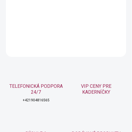
−
+
Pridať do košíka
Permanetná farba na vlasy
DETAILNÉ INFORMÁCIE
OPÝTAŤ SA
STRÁŽIŤ
TELEFONICKÁ PODPORA
VIP CENY PRE
24/7
KADERNÍČKY
+421904816565