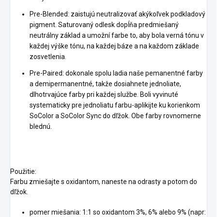
Pre-Blended: zaistujú neutralizovať akýkoľvek podkladový
pigment. Saturovaný odlesk dopĺňa predmiešaný
neutrálny základ a umožní farbe to, aby bola verná tónu v
každej výške tónu, na každej báze a na každom základe
zosvetlenia.
Pre-Paired: dokonale spolu ladia naše pemanentné farby
a demipermanentné, takže dosiahnete jednoliate,
dlhotrvajúce farby pri každej službe. Boli vyvinuté
systematicky pre jednoliatu farbu-aplikijte ku korienkom
SoColor a SoColor Sync do dľžok. Obe farby rovnomerne
blednú.
Použitie:
Farbu zmiešajte s oxidantom, naneste na odrasty a potom do
dľžok.
pomer miešania: 1:1 so oxidantom 3%, 6% alebo 9% (napr: