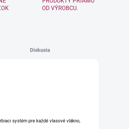
NE
PRODUKTY PRIAMO
ZOK
OD VÝROBCU.
m
Diskusia
rbiaci systém pre každé vlasové vlákno,