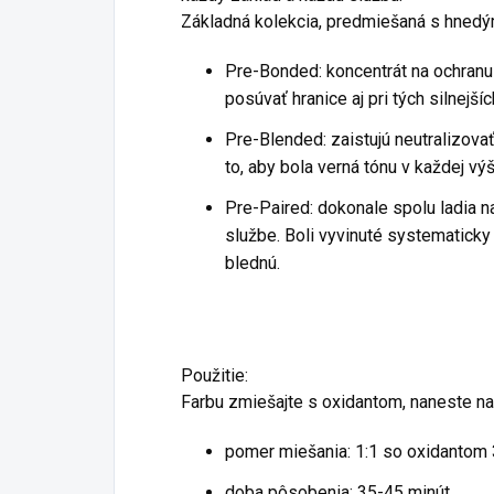
Základná kolekcia, predmiešaná s hned
Pre-Bonded: koncentrát na ochranu v
posúvať hranice aj pri tých silnejší
Pre-Blended: zaistujú neutralizov
to, aby bola verná tónu v každej v
Pre-Paired: dokonale spolu ladia n
službe. Boli vyvinuté systematicky
blednú.
Použitie:
Farbu zmiešajte s oxidantom, naneste na
pomer miešania: 1:1 so oxidantom 
doba pôsobenia: 35-45 minút