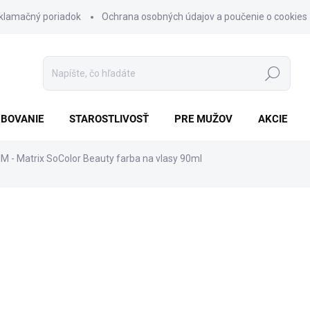
klamačný poriadok
Ochrana osobných údajov a poučenie o cookies
Hľadať
BOVANIE
STAROSTLIVOSŤ
PRE MUŽOV
AKCIE
M - Matrix SoColor Beauty farba na vlasy 90ml
nia
ZNAČKA:
MATRIX
€9,70
Jednotková
SKLADOM
cena:
−
+