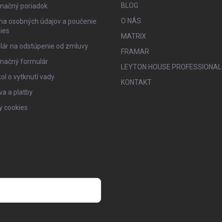
BLOG
mačný poriadok
O NÁS
na osobných údajov a poučenie
ies
MATRIX
lár na odstúpenie od zmluvy
FRAMAR
mačný formulár
LEYTON HOUSE PROFESSIONAL
ol o vytknutí vady
KONTAKT
a a platby
y cookies