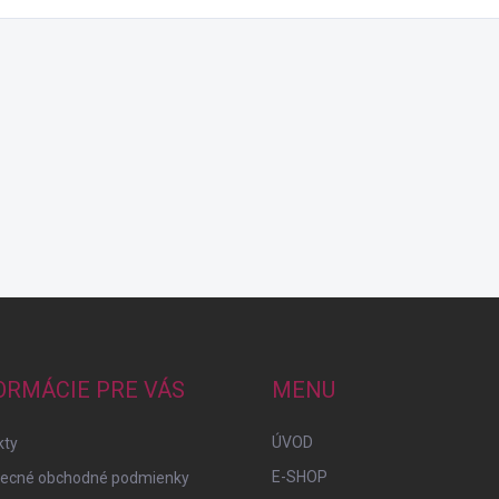
ORMÁCIE PRE VÁS
MENU
ÚVOD
kty
E-SHOP
ecné obchodné podmienky