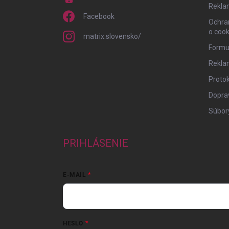
Rekla
Facebook
Ochra
o cook
matrix.slovensko/
Formu
Rekla
Protok
Doprav
Súbor
PRIHLÁSENIE
E-MAIL
HESLO