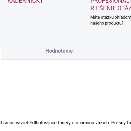
KADERNÍČKY
PROFESIONÁL
RIEŠENIE OTÁ
Máte otázku ohľado
našeho produktu?
Hodnotenie
chranou väzieb+dlhotrvajúce tonery s ochranou väzieb. Presný fa