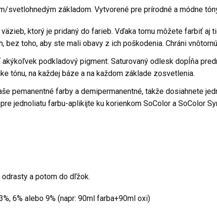
ým/svetlohnedým základom. Vytvorené pre prírodné a módne tón
äzieb, ktorý je pridaný do farieb. Vďaka tomu môžete farbiť aj ti
ch, bez toho, aby ste mali obavy z ich poškodenia. Chráni vnôtornú
ať akýkoľvek podkladový pigment. Saturovaný odlesk dopĺňa pred
ýške tónu, na každej báze a na každom základe zosvetlenia.
aše pemanentné farby a demipermanentné, takže dosiahnete jednol
 pre jednoliatu farbu-aplikijte ku korienkom SoColor a SoColor 
 odrasty a potom do dľžok.
3%, 6% alebo 9% (napr: 90ml farba+90ml oxi)