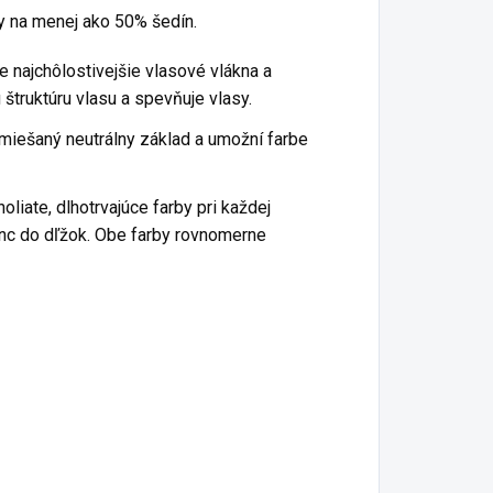
y na menej ako 50% šedín.
e najchôlostivejšie vlasové vlákna a
 štruktúru vlasu a spevňuje vlasy.
miešaný neutrálny základ a umožní farbe
iate, dlhotrvajúce farby pri každej
Sync do dľžok. Obe farby rovnomerne