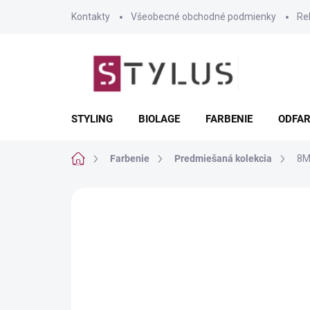
Prejsť
Kontakty
Všeobecné obchodné podmienky
Re
na
obsah
STYLING
BIOLAGE
FARBENIE
ODFAR
Domov
Farbenie
Predmiešaná kolekcia
8M
Neohodnotené
Podrobnosti hodnote