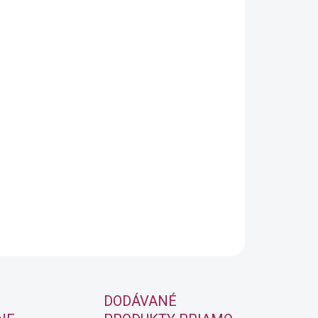
OPÝTAŤ SA
STRÁŽIŤ
DODÁVANÉ