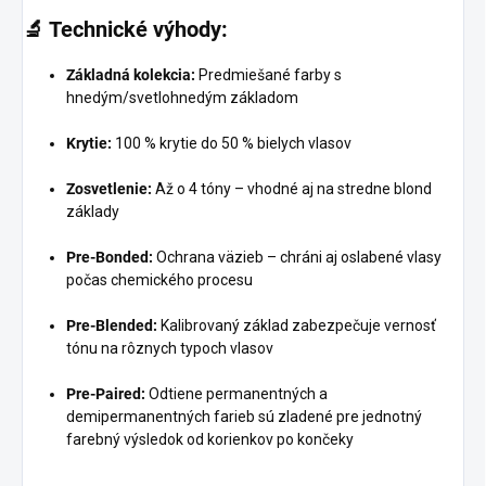
🔬
Technické výhody:
Základná kolekcia:
Predmiešané farby s
hnedým/svetlohnedým základom
Krytie:
100 % krytie do 50 % bielych vlasov
Zosvetlenie:
Až o 4 tóny – vhodné aj na stredne blond
základy
Pre-Bonded:
Ochrana väzieb – chráni aj oslabené vlasy
počas chemického procesu
Pre-Blended:
Kalibrovaný základ zabezpečuje vernosť
tónu na rôznych typoch vlasov
Pre-Paired:
Odtiene permanentných a
demipermanentných farieb sú zladené pre jednotný
farebný výsledok od korienkov po končeky