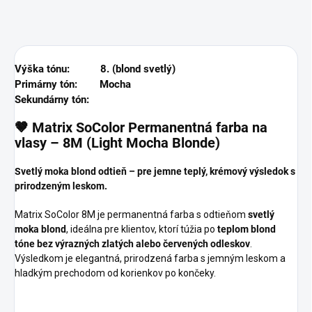
Výška tónu: 8. (blond svetlý)
Primárny tón: Mocha
Sekundárny tón:
🤎
Matrix SoColor Permanentná farba na
vlasy – 8M (Light Mocha Blonde)
Svetlý moka blond odtieň – pre jemne teplý, krémový výsledok s
prirodzeným leskom.
Matrix SoColor 8M je permanentná farba s odtieňom
svetlý
moka blond
, ideálna pre klientov, ktorí túžia po
teplom blond
tóne bez výrazných zlatých alebo červených odleskov
.
Výsledkom je elegantná, prirodzená farba s jemným leskom a
hladkým prechodom od korienkov po končeky.