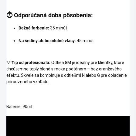
⏱️
Odporúčaná doba pôsobenia:
Bežné farbenie:
35 minút
Na šediny alebo odolné vlasy:
45 minút
💡
Tip od profesionála:
Odtieň 8M je ideálny pre klientky, ktoré
chcú jemne teplý blond s moka podtónom – bez oranžového
efektu. Skvele sa kombinuje s odtieňmi N alebo G pre doladenie
prirodzeného vzhľadu.
Balenie: 90ml