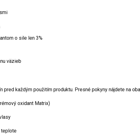
asmi
a
dantom o sile len 3%
anu väzieb
dín pred každým použitím produktu. Presné pokyny nájdete na oba
krémový oxidant Matrix)
vlasy
j teplote