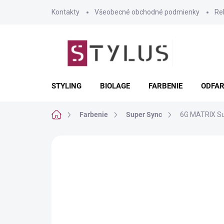
Prejsť
Kontakty
Všeobecné obchodné podmienky
Re
na
obsah
STYLING
BIOLAGE
FARBENIE
ODFAR
Domov
Farbenie
Super Sync
6G MATRIX Su
Neohodnotené
Podrobnosti hodnote