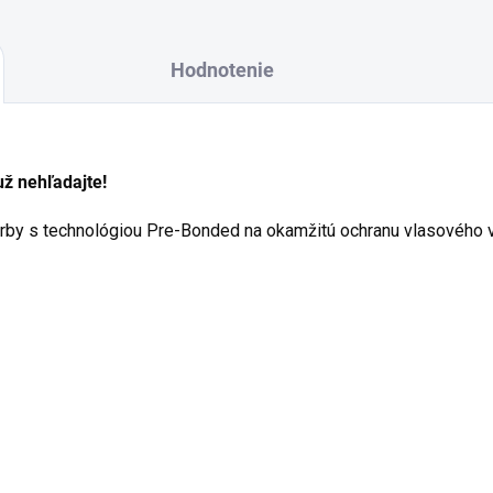
Hodnotenie
už nehľadajte!
by s technológiou Pre-Bonded na okamžitú ochranu vlasového vl