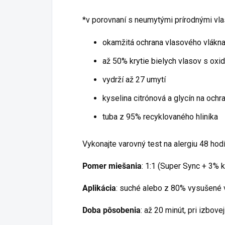
*v porovnaní s neumytými prírodnými vl
okamžitá ochrana vlasového vlákn
až 50% krytie bielych vlasov s oxi
vydrží až 27 umytí
kyselina citrónová a glycín na ochr
tuba z 95% recyklovaného hliníka
Vykonajte varovný test na alergiu 48 ho
Pomer miešania
: 1:1 (Super Sync + 3% 
Aplikácia
: suché alebo z 80% vysušené 
Doba pôsobenia
: až 20 minút, pri izbove