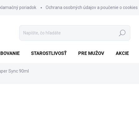
klamačný poriadok
Ochrana osobných údajov a poučenie o cookies
Hľadať
BOVANIE
STAROSTLIVOSŤ
PRE MUŽOV
AKCIE
per Sync 90ml
nia
ZNAČKA:
MATRIX
€11,90
Jednotková
SKLADOM
cena:
−
+