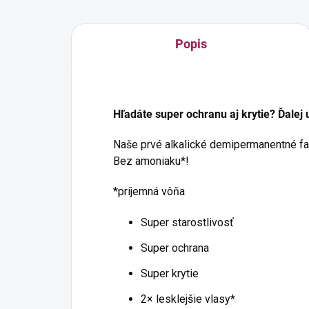
Popis
Hľadáte super ochranu aj krytie? Ďalej 
Naše prvé alkalické demipermanentné far
Bez amoniaku*!
*príjemná vôňa
Super starostlivosť
Super ochrana
Super krytie
2× lesklejšie vlasy*