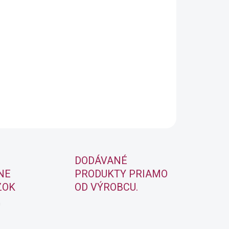
arby s technológiou Pre-Bonded na okamžitú
ž 50% krytie bielych vlasov.
OPÝTAŤ SA
STRÁŽIŤ
DODÁVANÉ
NE
PRODUKTY PRIAMO
ZOK
OD VÝROBCU.
m