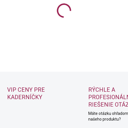
Alkalické demipermanentné f
ochranu vlasového vlákna a a
DETAILNÉ INFORMÁCIE
VIP CENY PRE
RÝCHLE A
KADERNÍČKY
PROFESIONÁL
RIEŠENIE OTÁ
Máte otázku ohľado
našeho produktu?