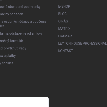
E-SHOP
ecné obchodné podmienky
BLOG
mačný poriadok
O NÁS
na osobných údajov a poučenie
ies
MATRIX
lár na odstúpenie od zmluvy
FRAMAR
mačný formulár
LEYTON HOUSE PROFESSIONAL
ol o vytknutí vady
KONTAKT
a a platby
y cookies