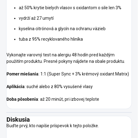
až 50% krytie bielych vlasov s oxidantom o sile len 3%
vydrží až 27 umytí
kyselina citrónová a glycín na ochranu väzieb
tuba z 95% recyklovaného hliníka
Vykonajte varovný test na alergiu 48 hodín pred každým
použitím produktu. Presné pokyny nájdete na obale produktu.
Pomer miešania
: 1:1 (Super Sync + 3% krémový oxidant Matrix)
Aplikácia
: suché alebo z 80% vysušené vlasy
Doba pôsobenia
: až 20 minút, pri izbovej teplote
Diskusia
Buďte prvý, kto napíše príspevok k tejto položke.