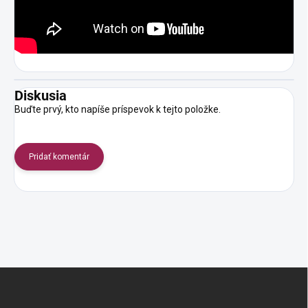
Diskusia
Buďte prvý, kto napíše príspevok k tejto položke.
Pridať komentár
Z
á
p