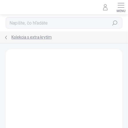
Prejsť
na
obsah
Hľadať
Kolekcia s extra krytím
Podrobnosti hodnotenia
Neohodnotené
ZNAČKA:
MATRIX