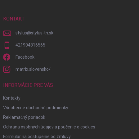
ä
t
i
KONTAKT
e
stylus
@
stylus-tn.sk
421904816565
Facebook
matrix.slovensko/
INFORMÁCIE PRE VÁS
Kontakty
Všeobecné obchodné podmienky
Reklamačný poriadok
Ochrana osobných údajov a poučenie o cookies
Formulár na odstúpenie od zmluvy